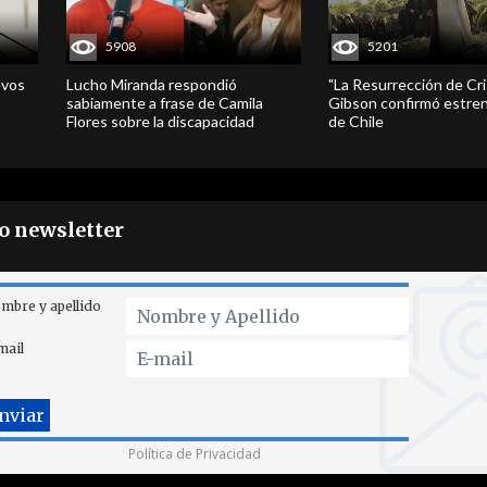
5908
5201
evos
Lucho Miranda respondió
"La Resurrección de Cri
sabiamente a frase de Camila
Gibson confirmó estren
Flores sobre la discapacidad
de Chile
ro newsletter
mbre y apellido
mail
Política de Privacidad