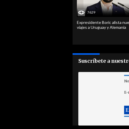
7629
Expresidente Boric alista nu
viajes a Uruguay y Alemania
Suscríbete a nuest
No
E-