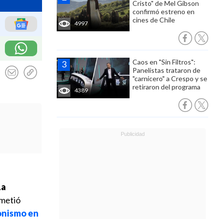
Cristo" de Mel Gibson
confirmó estreno en
cines de Chile
4997
Caos en "Sin Filtros":
Panelistas trataron de
"carnicero" a Crespo y se
retiraron del programa
4389
La
ometió
ronismo en