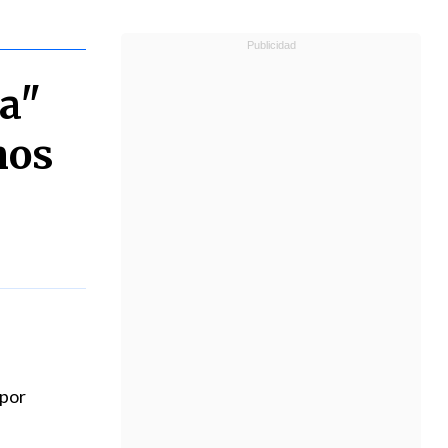
ta"
nos
 por