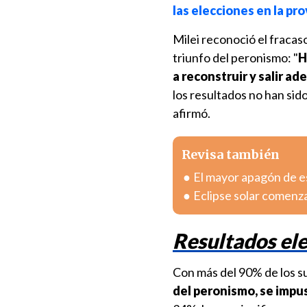
las elecciones en la pr
Milei reconoció el fracas
triunfo del peronismo: "
H
a reconstruir y salir ad
los resultados no han sid
afirmó.
Revisa también
El mayor apagón de est
Eclipse solar comenza
Resultados ele
Con más del 90% de los s
del peronismo, se impu