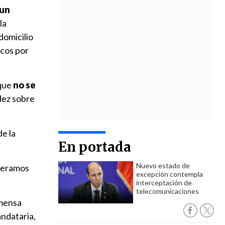
 un
la
domicilio
icos por
 que
no se
dez sobre
e la
En portada
Nuevo estado de
speramos
excepción contempla
interceptación de
telecomunicaciones
nmensa
andataria,