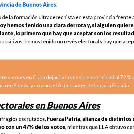
ovincia de Buenos Aires
.
o de la formación ultraderechista en esta provincia frente 
oy hemos tenido una clara derrota y, si alguien quier
elante, lo primero que hay que aceptar son los resultad
o positivos, hemos tenido un revés electoral y hay que acept
e viernes en Cuba dejará a la vez sin electricidad al 72 % d
rá en Siberia y cruzará el Ártico antes de llegar a España
ctorales en Buenos Aires
ufragios escrutados,
Fuerza Patria, alianza de distintos
so con un 47% de los votos
, mientras que LLA obtuvo ce