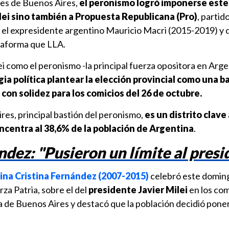
les de Buenos Aires,
el peronismo logró imponerse est
ilei sino también a Propuesta Republicana (Pro)
, partid
 el expresidente argentino Mauricio Macri (2015-2019) y 
taforma que LLA.
i como el peronismo -la principal fuerza opositora en Arge
ia política plantear la elección provincial como una ba
 con solidez para los comicios del 26 de octubre.
res, principal bastión del peronismo,
es un distrito clave 
ncentra al 38,6% de la población de Argentina
.
ndez: "Pusieron un límite al presi
ina Cristina Fernández (2007-2015)
celebró este doming
rza Patria, sobre el del
presidente Javier Milei
en los com
cia de Buenos Aires y destacó que la población decidió pone