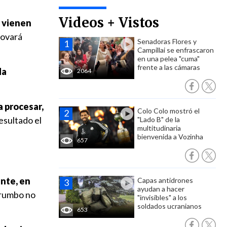
Videos + Vistos
e vienen
enovará
Senadoras Flores y
Campillai se enfrascaron
en una pelea "cuma"
frente a las cámaras
da
2064
a procesar,
Colo Colo mostró el
esultado el
"Lado B" de la
multitudinaria
bienvenida a Vozinha
657
nte, en
Capas antidrones
ayudan a hacer
l rumbo no
"invisibles" a los
soldados ucranianos
653