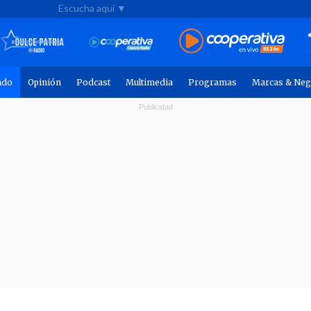
Escucha aquí ▼
ndo
Opinión
Podcast
Multimedia
Programas
Marcas & Neg