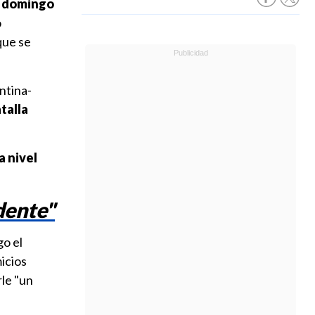
e domingo
o
que se
ntina-
talla
a nivel
dente"
o el
icios
rle "un