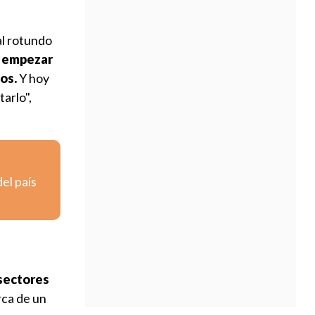
al rotundo
e empezar
os.
Y hoy
arlo",
el país
 sectores
rca de un