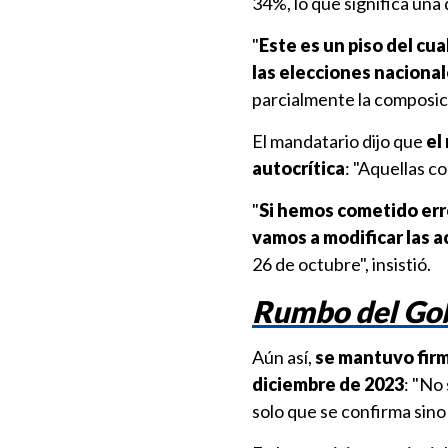
34%, lo que significa una
"
Este es un piso del cu
las elecciones naciona
parcialmente la composic
El mandatario dijo que
el
autocrítica
: "Aquellas c
"
Si hemos cometido error
vamos a modificar las 
26 de octubre", insistió.
Rumbo del Gob
Aún así,
se mantuvo firm
diciembre de 2023
: "No
solo que se confirma sino