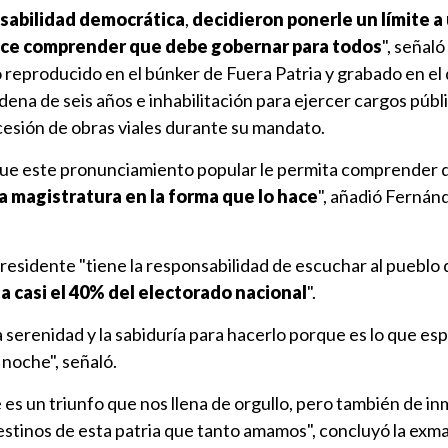
sabilidad democrática
,
decidieron ponerle un límite a
ece comprender que debe gobernar para todos
", señaló 
reproducido en el búnker de Fuera Patria y grabado en el 
ena de seis años e inhabilitación para ejercer cargos públ
cesión de obras viales durante su mandato.
que este pronunciamiento popular le permita comprender
a magistratura en la forma que lo hace
", añadió Fernán
esidente "tiene la responsabilidad de escuchar al pueblo d
 casi el 40% del electorado nacional
".
a serenidad y la sabiduría para hacerlo porque es lo que e
 noche", señaló.
 es un triunfo que nos llena de orgullo, pero también de i
estinos de esta patria que tanto amamos", concluyó la exm