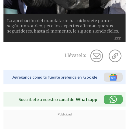
La aprobación del mandatario ha caído siete puntos
según un sondeo, pero los expertos afirman que sus
seguridores, hasta el momento, le siguen siendo fieles.
EFE
Llévatelo:
Agréganos como tu fuente preferida en
Google
Suscríbete a nuestro canal de
Whatsapp