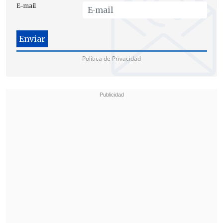
¿Sobornos en la Agencia de Discapacidad?
E-mail
El Gobierno del líder ultraderechista
Milei enfrenta la
mayor denuncia de
corrupción en su contra
desde su
Política de Privacidad
asunción
en diciembre de 2023.
El caso se desató el 20 de agosto, cuando
medios locales difundieron audios
adjudicados a
Diego Spagnuolo,
entonces titular de la Agencia Nacional
de Discapacidad (Andis) y despedido al
día siguiente, en los que describe un
esquema de sobornos en la compra
estatal de medicamentos
a través de
dicho organismo.
En las grabaciones,
Karina Milei,