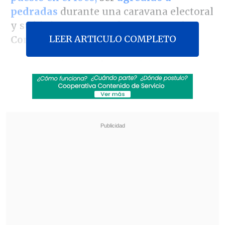
pedradas
durante una caravana electoral
y sufrir importantes
derrotas en el
LEER ARTICULO COMPLETO
Congreso.
La
campaña para los
comicios
legislativos de la provincia de Buenos
Aires,
principal distrito electoral de
Argentina y principal bastión peronista,
comenzó con optimismo para el
presidente, pero
se ha oscurecido en su
recta final
tras una semana negra.
Revisa también
El sistema sanitario de Cisjordania está al
borde del colapso por retención fiscal israelí