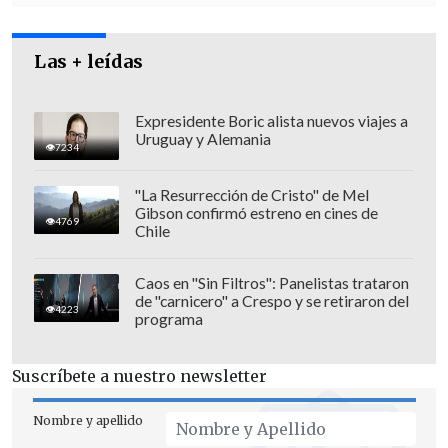
difamadoras" en su contra,
mientras
apuntaba contra la oposición por las
acusaciones de corrupción, las pedradas
Las + leídas
y los reveses legislativos.
Expresidente Boric alista nuevos viajes a
Uruguay y Alemania
7234
"La Resurrección de Cristo" de Mel
Gibson confirmó estreno en cines de
4769
Chile
Caos en "Sin Filtros": Panelistas trataron
de "carnicero" a Crespo y se retiraron del
4223
programa
Suscríbete a nuestro newsletter
Nombre y apellido