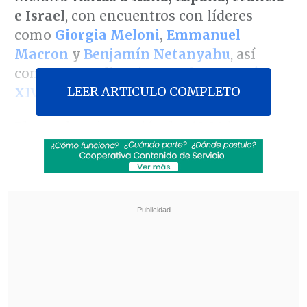
e Israel
, con encuentros con líderes
como
Giorgia Meloni
,
Emmanuel
Macron
y
Benjamín Netanyahu
, así
como una audiencia con
el papa León
LEER ARTICULO COMPLETO
XIV
, según informó su oficina.
El mandatario partió a las 10:00 hora
local (9:00 en Chile) rumbo a Roma,
donde este viernes participará en la
firma de un memorando de
entendimiento entre la petrolera YPF
,
controlada por el Estado argentino,
y la
italiana ENI
, y mantendrá una
comida
privada con la primera ministra
italiana
, Giorgia Meloni.