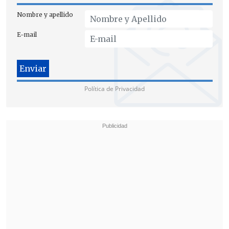
Nombre y apellido
E-mail
El encuentro entre León XIV y Milei será
el primero entre ambos líderes
desde la
asunción del pontífice
a comienzos de
Política de Privacidad
mayo. Ese mismo sábado el presidente
viajará a Madrid para continuar con su
agenda europea.
En la capital española, el mandatario
ultraderechista
participará el domingo
8 en el cierre del Madrid Economic
Forum
. Luego, viajará a la ciudad
francesa de Niza, donde
el lunes 9
mantendrá una reunión bilateral con el