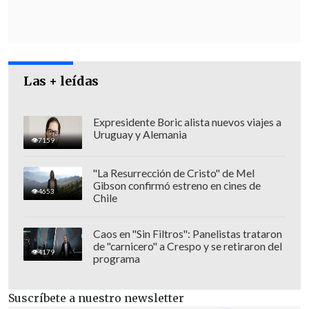
También se unirá a la comitiva el
canciller argentino Gerardo Werthein,
quien ya se encuentra en el exterior en
el marco de sus funciones.
La secretaria
general de la Presidencia y hermana de
Las + leídas
Milei, Karina, lo acompañará durante
todo el viaje
, que durará 10 días, según
Expresidente Boric alista nuevos viajes a
Uruguay y Alemania
informaron medios locales.
7159
"La Resurrección de Cristo" de Mel
Gibson confirmó estreno en cines de
4653
Chile
Caos en "Sin Filtros": Panelistas trataron
de "carnicero" a Crespo y se retiraron del
4179
programa
Suscríbete a nuestro newsletter