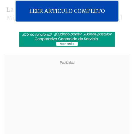
La exministra de Seguridad de Javier
LEER ARTICULO COMPLETO
Milei destacó la calidad y el servicio del
transporte público de Chile, resaltando
que cuenta con
142 kilómetros de línea y
movilizó a más de 600 millones de
personas
durante el año pasado;
mientras, el de Buenos Aires dispone de
56,6 kilómetros y realizó 191 millones de
viaje.
Revisa también
El sistema sanitario de Cisjordania está al
borde del colapso por retención fiscal israelí
Crisis migratoria: Ceuta exige más presencia
de la Unión Europea en la frontera con