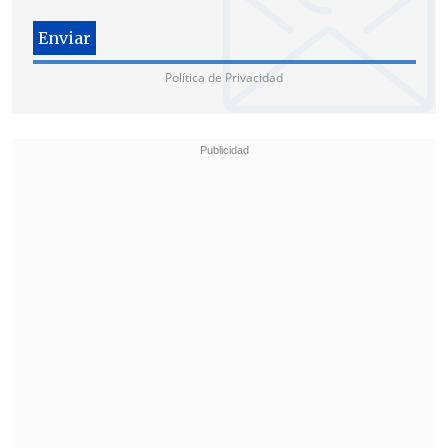
seguimos discutiendo parches", dijo la
legisladora libertaria.
Política de Privacidad
En esa línea, afirmó que el Subte "
es un
servicio que funciona mal, líneas que no