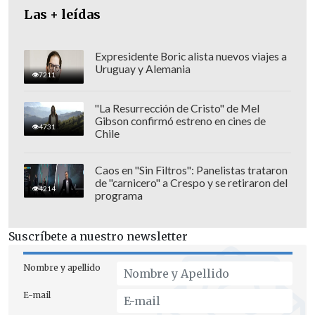
Las + leídas
Expresidente Boric alista nuevos viajes a
Uruguay y Alemania
7211
"La Resurrección de Cristo" de Mel
Gibson confirmó estreno en cines de
4731
Chile
Caos en "Sin Filtros": Panelistas trataron
de "carnicero" a Crespo y se retiraron del
4214
programa
"La semana pasada, cuando estuve en
Suscríbete a nuestro newsletter
Santiago de Chile,
vi el nivel de
inversión que hicieron para conectar la
Nombre y apellido
ciudad y mejorarle la vida a la gente.
Y
E-mail
solo en 50 años. Acá, en cambio,