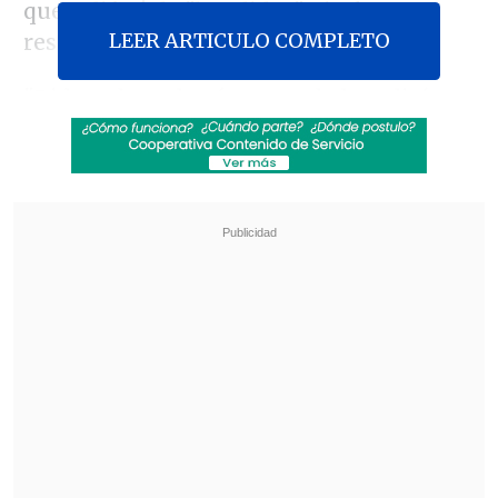
que calificó de "bandidos", si ofrecen
LEER ARTICULO COMPLETO
resistencia a las autoridades.
"Di la orden a los órganos de la policía y
el Ejército de disparar a matar sin previo
aviso", dijo el presidente, al alertar de que
no dialogará "con bandidos armados y
preparados, tanto locales como
extranjeros".
Revisa también
Colonos israelíes atacaron mezquita en
Cisjordania y el Ejército arrestó a 7 fieles
Cuatro personas murieron tras estrellarse un
helicóptero en área boscosa de Río de Janeiro