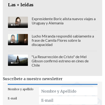
Las + leídas
Expresidente Boric alista nuevos viajes a
Uruguay y Alemania
7899
Lucho Miranda respondió sabiamente a
frase de Camila Flores sobre la
7307
discapacidad
Alertó que
"la operación antiterrorista
continúa".
"La Resurrección de Cristo" de Mel
Gibson confirmó estreno en cines de
5367
Chile
"Los combatientes no han depuesto las
armas, continúan cometiendo crímenes
Suscríbete a nuestro newsletter
o se preparan para cometer nuevos.
Hay
que llevar la lucha en contra de ellos
Nombre y apellido
hasta el final. Los que no se rindan
E-mail
serán eliminados",
advirtió.