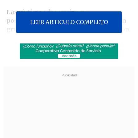
Las
víctimas denunciaron
posteriormente haber sido violadas en
LEER ARTICULO COMPLETO
grupo durante el cautiverio
, informaron
este viernes a la agencia de noticias
EFE
fuentes policiales.
Revisa también
Paz aseguró que "una nueva Bolivia está
naciendo" al conmemorar 201 años de
independencia
Chavismo y grupo opositor iniciaron mesa de
diálogo impulsada por EE.UU.
Fuentes diplomáticas señalaron que
las