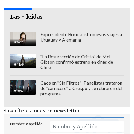
Las + leídas
Expresidente Boric alista nuevos viajes a
El padre de una de las víctimas "llamó
Uruguay y Alemania
7025
desde España a la línea policial de
emergencias y comunicó que
su hija le
"La Resurrección de Cristo" de Mel
Gibson confirmó estreno en cines de
había dicho que estaba secuestrada y
4469
Chile
que los acusados exigían un rescate de
1,5 millones de dólares
. Durante la
Caos en "Sin Filtros": Panelistas trataron
de "carnicero" a Crespo y se retiraron del
conversación con su padre, la mujer
4087
programa
también facilitó el número del vehículo
en el que los acusados se las habían
Suscríbete a nuestro newsletter
llevado", relató Rehman a
EFE
.
Nombre y apellido