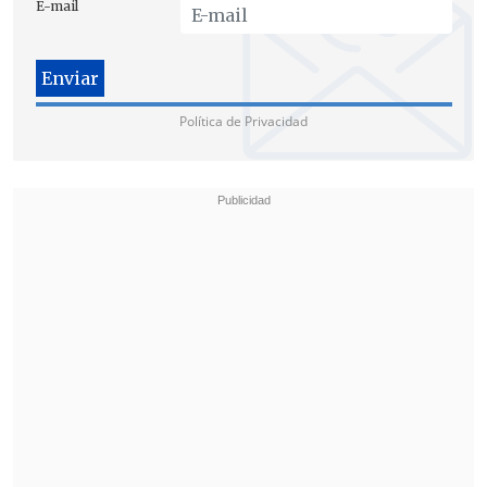
E-mail
Política de Privacidad
Los captores exigían un rescate millonario de 1,5 millones de
dólares para no asesinar a las mujeres. (FOTO: EFE)
Según el investigador, la Policía obtuvo
de las familias fotografías de las víctimas
y del vehículo, rastreó la matrícula y
logró localizar a ambas mujeres en la
zona de Defence
, en Lahore.