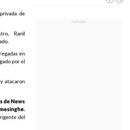
 privada de
tro, Ranil
cado.
regadas en
gado por el
 y atacaron
as de News
emesinghe.
irigente del