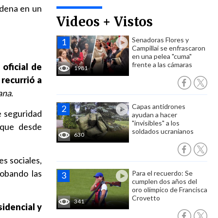
rdena en un
Videos + Vistos
Senadoras Flores y
Campillai se enfrascaron
en una pelea "cuma"
frente a las cámaras
 oficial de
1981
 recurrió a
ana
.
Capas antidrones
e seguridad
ayudan a hacer
"invisibles" a los
nque desde
soldados ucranianos
630
es sociales,
robando las
Para el recuerdo: Se
cumplen dos años del
oro olímpico de Francisca
Crovetto
341
sidencial y