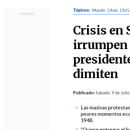
Tópicos:
Mundo
| Asia
| Sri 
Crisis en
irrumpen 
president
dimiten
Publicado:
Sabado, 9 de Julio
Las masivas protestas
peores momentos econ
1948.
"Quiere entregar el li