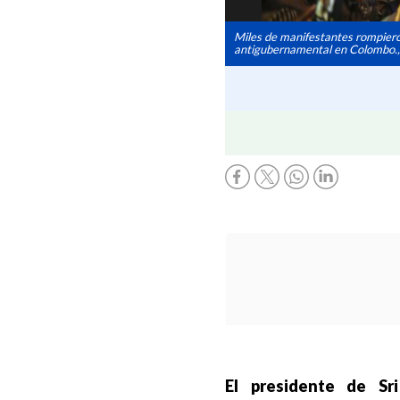
‎Miles de manifestantes rompieron
antigubernamental en Colombo., 
El presidente de Sri