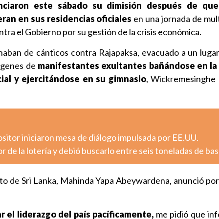
nciaron este sábado su dimisión después de que
ran en sus residencias oficiales
en una jornada de mult
ra el Gobierno por su gestión de la crisis económica.
lenaban de cánticos contra Rajapaksa, evacuado a un luga
mágenes de
manifestantes exultantes bañándose en la 
cial y ejercitándose en su gimnasio
, Wickremesinghe 
sitor iniciaron mesa de diálogo impulsada por EE.UU.
r de la lotería y debió buscarlo entre seis toneladas de ba
to de Sri Lanka, Mahinda Yapa Abeywardena, anunció por 
r el liderazgo del país pacíficamente,
me pidió que inf