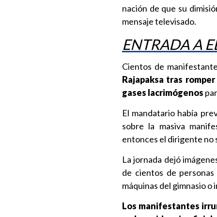
nación de que su dimisió
mensaje televisado.
ENTRADA A ED
Cientos de manifestant
Rajapaksa tras romper 
gases lacrimógenos
par
El mandatario había pre
sobre la masiva manif
entonces el dirigente no
La jornada dejó imágenes,
de cientos de personas 
máquinas del gimnasio o i
Los manifestantes irrum