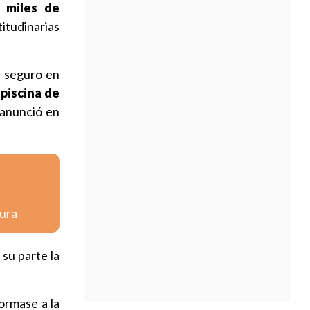
 miles de
itudinarias
r seguro en
piscina de
anunció en
sura
su parte la
ormase a la