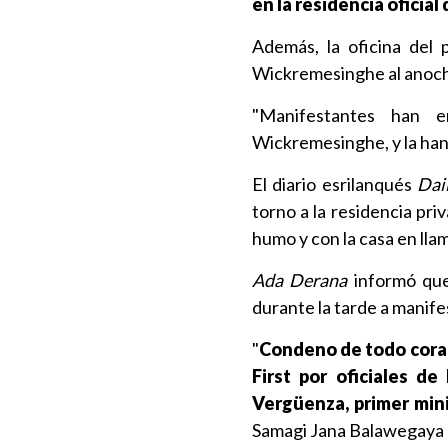
en la residencia oficial
Además, la oficina del 
Wickremesinghe al anoc
"Manifestantes han e
Wickremesinghe, y la ha
El diario esrilanqués
Dai
torno a la residencia p
humo y con la casa en llam
Ada Derana
informó que
durante la tarde a manife
"
Condeno de todo coraz
First por oficiales d
Vergüenza, primer mini
Samagi Jana Balawegaya (