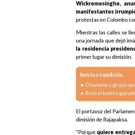
Wickremesinghe, anu
manifestantes irrumpie
protestas en Colombo cont
Mientras las calles se l
una jornada que dejó i
la residencia presiden
primer lugar su dimisión.
Revisa también
Chavismo y grupo opo
Botó el boleto ganado
El portavoz del Parlamen
dimisión de Rajapaksa.
"Porque
quiere entrega