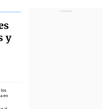
es
s y
 los
a en
o al