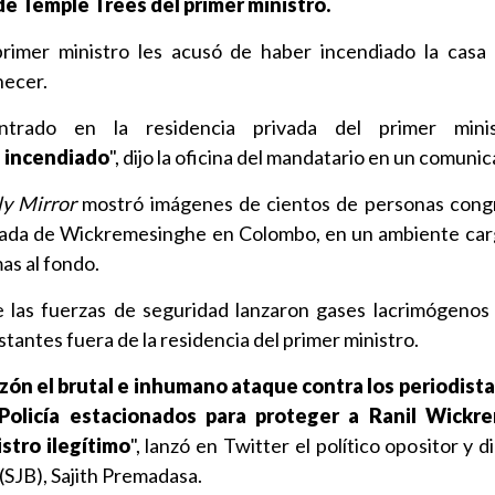
 de Temple Trees del primer ministro.
primer ministro les acusó de haber incendiado la casa
hecer.
ntrado en la residencia privada del primer minis
n
incendiado
", dijo la oficina del mandatario en un comuni
ly Mirror
mostró imágenes de cientos de personas cong
rivada de Wickremesinghe en Colombo, en un ambiente car
as al fondo.
 las fuerzas de seguridad lanzaron gases lacrimógenos
stantes fuera de la residencia del primer ministro.
ón el brutal e inhumano ataque contra los periodist
e Policía estacionados para proteger a Ranil Wickr
stro ilegítimo
", lanzó en Twitter el político opositor y d
SJB), Sajith Premadasa.