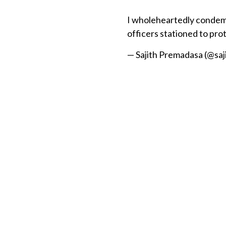
I wholeheartedly condem
officers stationed to pro
— Sajith Premadasa (@sa