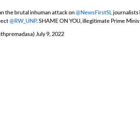
n the brutal inhuman attack on
@NewsFirstSL
journalists
tect
@RW_UNP
. SHAME ON YOU, illegitimate Prime Minis
jithpremadasa)
July 9, 2022