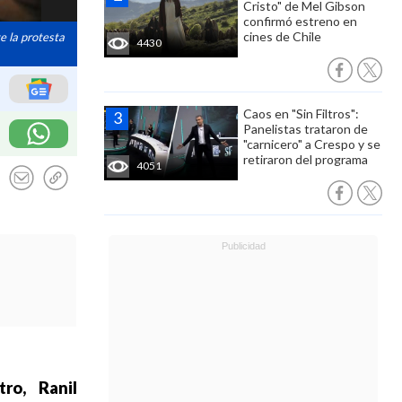
Cristo" de Mel Gibson
confirmó estreno en
cines de Chile
te la protesta
4430
Caos en "Sin Filtros":
Panelistas trataron de
"carnicero" a Crespo y se
retiraron del programa
4051
ro, Ranil