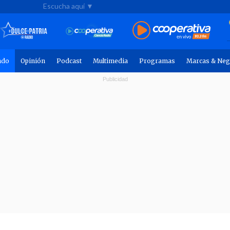
Escucha aquí ▼
ndo
Opinión
Podcast
Multimedia
Programas
Marcas & Neg