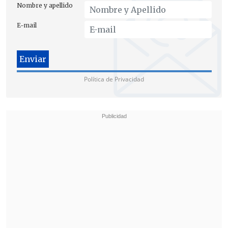
Nombre y apellido
E-mail
Política de Privacidad
Mientras que en primera instancia
las
hostilidades se concentraron en puntos
de las provincias fronterizas
de Surin,
Buriram, Sisaket y Ubon Ratchathani,
hoy
se extendieron hacia el sur
y
llegaron a Trat, en el Golfo de Tailandia.
Las fuerzas camboyanas
iniciaron un
ataque a las 5:10 hora local (18:10 del
viernes en Chile), según las fuerzas