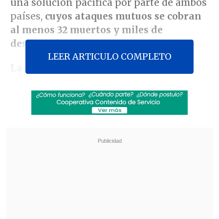
una solución pacífica por parte de ambos
países,
cuyos ataques mutuos se cobran
al menos 32 muertos y miles de
desplazados
.
LEER ARTICULO COMPLETO
La contienda, de cuyo inicio Bangkok
acusa a Nom Pen y viceversa, estalló el
jueves, en un recrudecimiento de la
histórica disputa territorial que
mantienen ambas naciones, los Ejércitos
de las cuales protagonizan por tercer día
consecutivo hostilidades, a pesar de una
aparente voluntad de querer alcanzar un
cese al fuego.
La contienda estalló el
jueves, recrudeciendo la histórica
disputa territorial entre Tailandia y
Camboya.