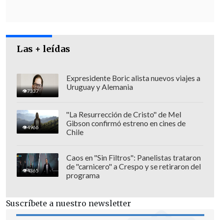
Asociación de Naciones del Sudeste
Asiático (ASEAN), de la que forman parte
Tailandia y Camboya.
Las + leídas
Además,
tanto Bangkok como Nom Pen
trasladaron al Consejo de Seguridad de
Expresidente Boric alista nuevos viajes a
Uruguay y Alemania
la ONU
, que celebró una reunión de
7337
emergencia en Nueva York la víspera
"La Resurrección de Cristo" de Mel
para tratar la situación,
su deseo de que
Gibson confirmó estreno en cines de
4966
los ataques se detengan
y se alcance una
Chile
solución pacífica.
Caos en "Sin Filtros": Panelistas trataron
de "carnicero" a Crespo y se retiraron del
4365
programa
Suscríbete a nuestro newsletter