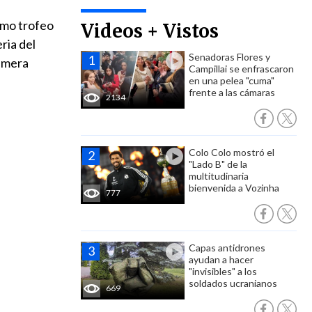
omo trofeo
Videos + Vistos
ria del
Senadoras Flores y
rimera
Campillai se enfrascaron
en una pelea "cuma"
frente a las cámaras
2134
Colo Colo mostró el
"Lado B" de la
multitudinaria
bienvenida a Vozinha
777
Capas antidrones
ayudan a hacer
"invisibles" a los
soldados ucranianos
669