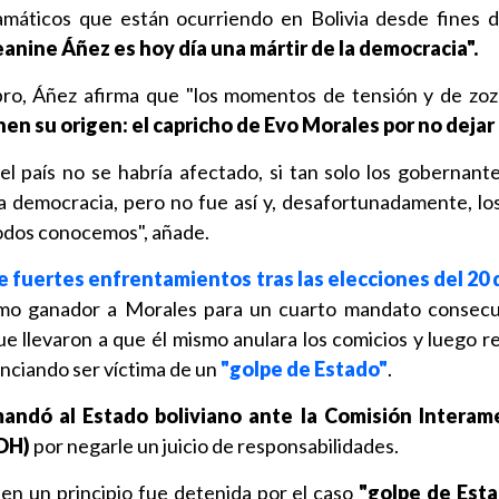
amáticos que están ocurriendo en Bolivia desde fines de
anine Áñez es hoy día una mártir de la democracia".
ibro, Áñez afirma que "los momentos de tensión y de zoz
nen su origen: el capricho de Evo Morales por no dejar 
 del país no se habría afectado, si tan solo los gobernant
a democracia, pero no fue así y, desafortunadamente, los
todos conocemos", añade.
de fuertes enfrentamientos tras las elecciones del 20
omo ganador a Morales para un cuarto mandato consecu
e llevaron a que él mismo anulara los comicios y luego re
unciando ser víctima de un
"golpe de Estado"
.
andó al Estado boliviano ante la Comisión Interam
DH)
por negarle un juicio de responsabilidades.
 en un principio fue detenida por el caso
"golpe de Esta