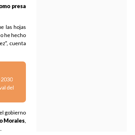
como presa
e las hojas
 lo he hecho
ez", cuenta
6-2030
val del
el gobierno
o Morales
,
"
.