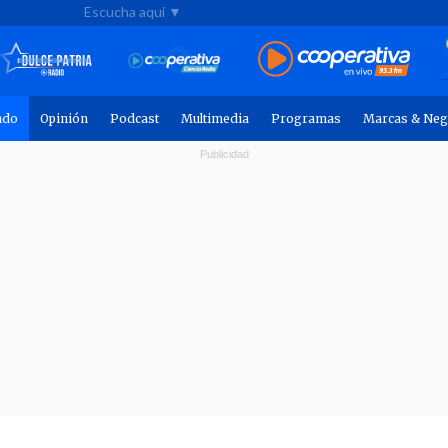
Escucha aquí ▼
ndo
Opinión
Podcast
Multimedia
Programas
Marcas & Neg