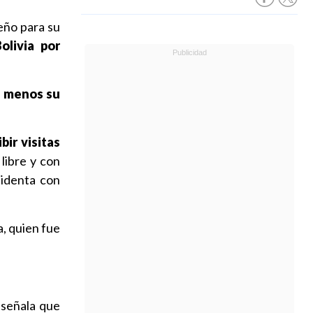
ueño para su
olivia por
,
menos su
bir visitas
libre y con
sidenta con
a, quien fue
 señala que