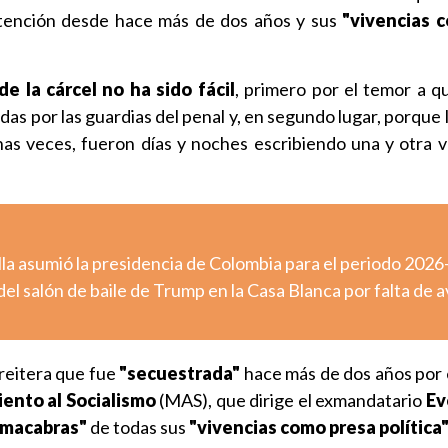
detención desde hace más de dos años y sus
"vivencias 
de la cárcel no ha sido fácil
, primero por el temor a qu
as por las guardias del penal y, en segundo lugar, porque
s veces, fueron días y noches escribiendo una y otra v
lla asumió la presidencia de Colombia para el periodo 202
el salón de baile de Trump en la Casa Blanca por falta de a
 reitera que fue
"secuestrada"
hace más de dos años por 
ento al Socialismo
(MAS), que dirige el exmandatario
Ev
 macabras"
de todas sus
"vivencias como presa política