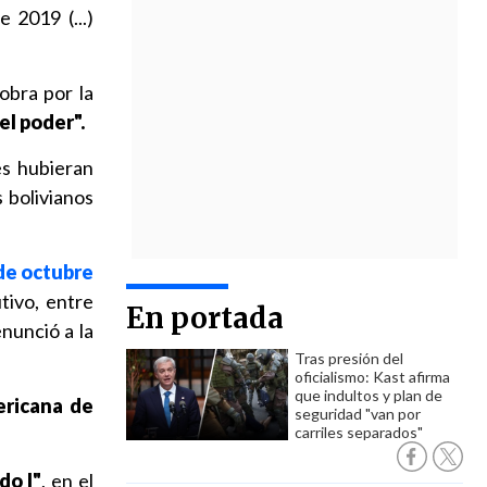
 2019 (...)
obra por la
el poder".
es hubieran
 bolivianos
 de octubre
tivo, entre
En portada
nunció a la
Tras presión del
oficialismo: Kast afirma
que indultos y plan de
ericana de
seguridad "van por
carriles separados"
do I"
, en el