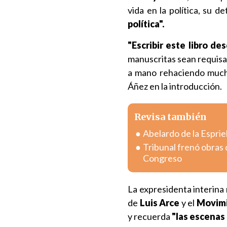
vida en la política, su 
política".
"Escribir este libro des
manuscritas sean requisad
a mano rehaciendo mucha
Áñez en la introducción.
Revisa también
Abelardo de la Esprie
Tribunal frenó obras d
Congreso
La expresidenta interina
de
Luis Arce
y el
Movimi
y recuerda
"las escenas