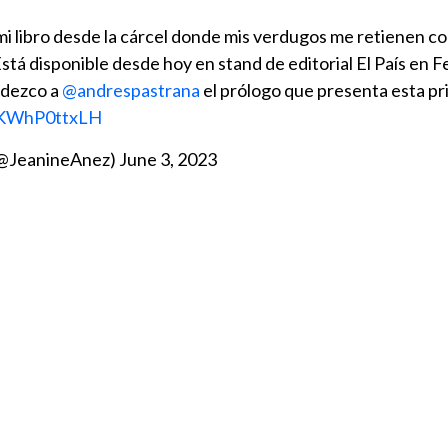
í mi libro desde la cárcel donde mis verdugos me retienen c
stá disponible desde hoy en stand de editorial El País en Fe
adezco a
@andrespastrana
el prólogo que presenta esta p
m/KWhP0ttxLH
(@JeanineAnez)
June 3, 2023