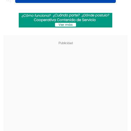
metanfetamina
.
Revisa también
El tifón Dolphin obligó a evacuar a más de
215.000 personas en Shanghái
Más de 4.300 personas han muerto en el
Líbano desde inicio de ofensiva israelí en
marzo
El presidente de la Región del Pacífico
para la Unión de Oficiales Correccionales
Canadienses, John Randle, aseguró que la
paloma fue descubierta cuando los
oficiales patrullaban por el lugar y que
su reacción inicial fue de "sorpresa por