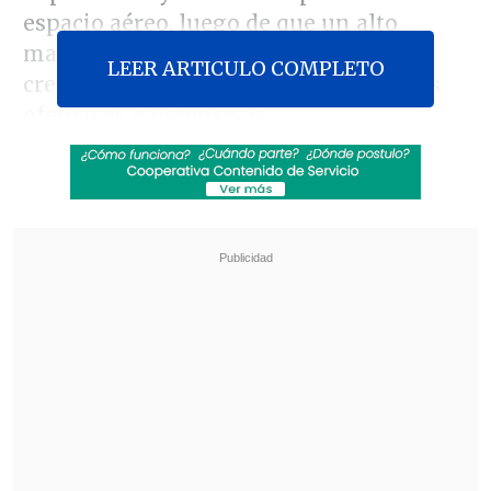
espacio aéreo, luego de que un alto
mando de la fuerza aérea anunciara la
LEER ARTICULO COMPLETO
creación de un cuerpo con capacidades
ofensivas y defensivas.
"China mantendrá una política
constante de defensa nacional de
carácter defensivo y nunca buscará la
expansión militar y la carrera de
armamentos, y no constituirá una
amenaza militar para ningún otro país",
dijo Hu.
Revisa también
Justicia noruega prolongó el arresto de hijo de
la princesa Mette-Marit