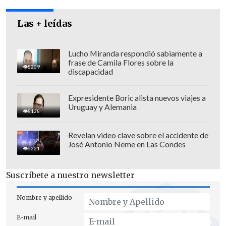
lunar, en una carrera en la que compiten
con la India y Japón.
Las + leídas
Lucho Miranda respondió sabiamente a
frase de Camila Flores sobre la
8209
discapacidad
Expresidente Boric alista nuevos viajes a
Uruguay y Alemania
8128
Revelan video clave sobre el accidente de
José Antonio Neme en Las Condes
6221
Suscríbete a nuestro newsletter
Beijing ha causado ya más de una
Nombre y apellido
alarma internacional en su carrera
E-mail
espacial, como el lanzamiento de un