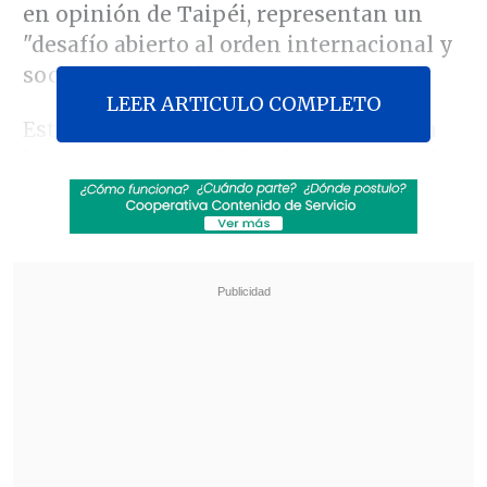
en opinión de Taipéi, representan un
"desafío abierto al orden internacional y
socavan la estabilidad regional".
LEER ARTICULO COMPLETO
Estas maniobras, en las que
participan
las cuatro ramas de las fuerzas armadas
chinas
, junto a embarcaciones de su
Guardia Costera, comenzaron a primera
hora de la mañana con
decenas de
aviones y barcos de guerra
aproximándose a la isla "desde
múltiples direcciones"
.
Revisa también
El estilo Petro: cuatro años de discursos sin
guión