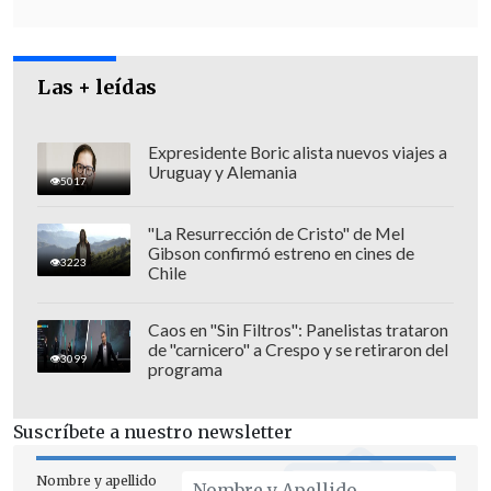
El
presidente taiwanés, William Lai -
tachado de "independentista" y
"alborotador"
por Pekín-, ordenó a los
Las + leídas
departamentos de seguridad nacional y
defensa que respondieran "de forma
rigurosa" a estos ejercicios, aseveró la
Expresidente Boric alista nuevos viajes a
Uruguay y Alemania
portavoz presidencial Karen Kuo
, quien
5017
denunció las "acciones unilaterales" de
"La Resurrección de Cristo" de Mel
China.
Gibson confirmó estreno en cines de
3223
Chile
Caos en "Sin Filtros": Panelistas trataron
de "carnicero" a Crespo y se retiraron del
3099
programa
Suscríbete a nuestro newsletter
Nombre y apellido