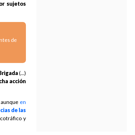
or sujetos
entes de
Brigada
(...)
icha acción
, aunque
en
cias de las
rcotráfico y