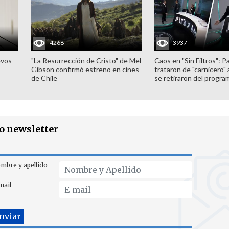
4268
3937
evos
"La Resurrección de Cristo" de Mel
Caos en "Sin Filtros": P
Gibson confirmó estreno en cines
trataron de "carnicero"
de Chile
se retiraron del progra
ro newsletter
mbre y apellido
mail