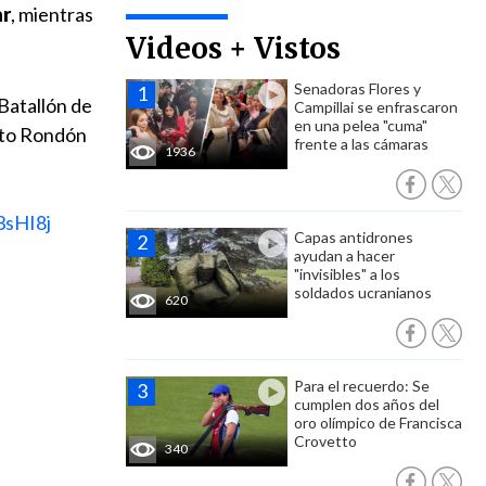
ar
, mientras
Videos + Vistos
Senadoras Flores y
 Batallón de
Campillai se enfrascaron
en una pelea "cuma"
erto Rondón
frente a las cámaras
1936
3sHI8j
Capas antidrones
ayudan a hacer
"invisibles" a los
soldados ucranianos
620
Para el recuerdo: Se
cumplen dos años del
oro olímpico de Francisca
Crovetto
340