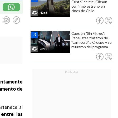
Cristo" de Mel Gibson
confirmó estreno en
cines de Chile
4268
Caos en "Sin Filtros":
Panelistas trataron de
"carnicero" a Crespo y se
retiraron del programa
3937
suntamente
tamento de
ertenece al
 entre las