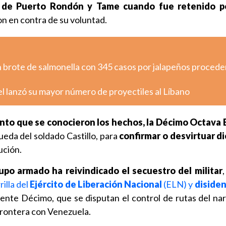
s de Puerto Rondón y Tame cuando fue retenido p
on en contra de su voluntad.
n brote de salmonella con 345 casos por jalapeños proced
ael lanzó su mayor número de proyectiles al Líbano
to que se conocieron los hechos, la Décimo Octava 
queda del soldado Castillo, para
confirmar o desvirtuar d
tución.
po armado ha reivindicado el secuestro del militar
illa del
Ejército de Liberación Nacional
(ELN) y
disiden
Frente Décimo, que se disputan el control de rutas del na
frontera con Venezuela.