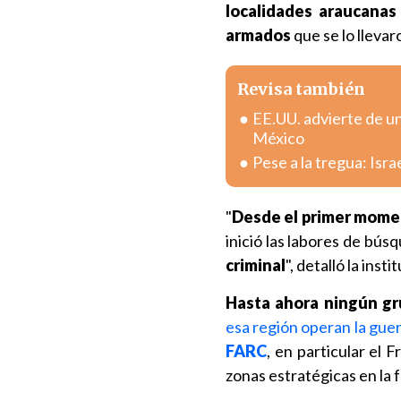
localidades araucana
armados
que se lo llevar
Revisa también
EE.UU. advierte de u
México
Pese a la tregua: Isr
"
Desde el primer momen
inició las labores de bús
criminal
", detalló la insti
Hasta ahora ningún gru
esa región operan la guerr
FARC
, en particular el 
zonas estratégicas en la 