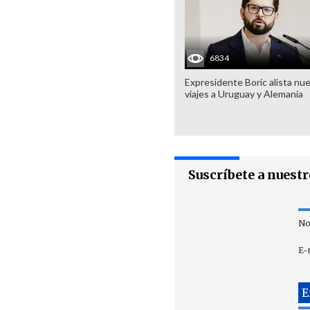
6834
Expresidente Boric alista nu
viajes a Uruguay y Alemania
Suscríbete a nuest
No
E-