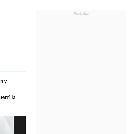
n y
errilla