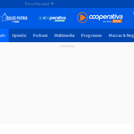
Escucha aquí ▼
ndo
Opinión
Podcast
Multimedia
Programas
Marcas & Neg