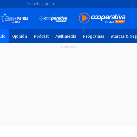
Escucha aquí ▼
ndo
Opinión
Podcast
Multimedia
Programas
Marcas & Neg