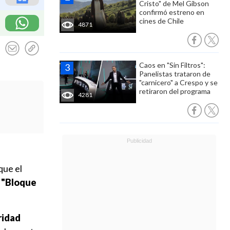
Cristo" de Mel Gibson
confirmó estreno en
cines de Chile
4871
Caos en "Sin Filtros":
Panelistas trataron de
"carnicero" a Crespo y se
retiraron del programa
4281
que el
"Bloque
ridad