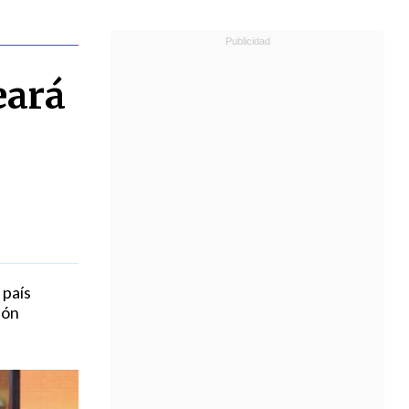
eará
 país
ión