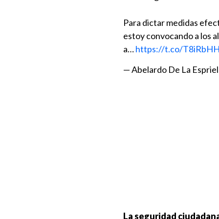
Para dictar medidas efect
estoy convocando a los al
a…
https://t.co/T8iRbH
— Abelardo De La Espr
La seguridad ciudadana 