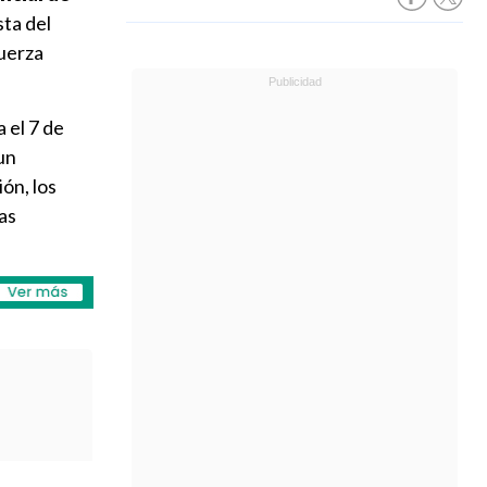
sta del
Fuerza
 el 7 de
un
ón, los
as