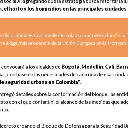
red social X, agregando que la estrategia busca reforzar la 
n, el hurto y los homicidios
en las principales ciudades 
e Cisjordania está al borde del colapso por retención fiscal 
uta exige más presencia de la Unión Europea en la frontera
e convocará a los alcaldes de
Bogotá, Medellín, Cali, Barr
ar, con base en las necesidades de cada una de esas ciuda
e seguridad urbana en Colombia".
ntregó detalles sobre la conformación del bloque, las ent
esto con el que contará ni el alcance de las medidas que a
nto.
l decreto creando el Bloque de Defensa para la Seguridad U