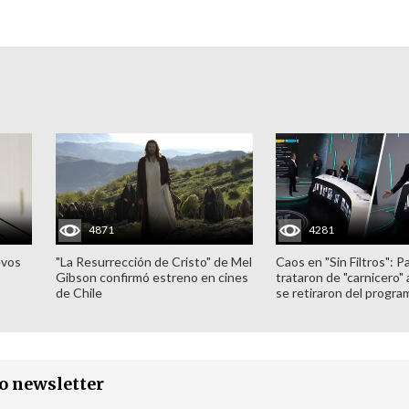
4871
4281
evos
"La Resurrección de Cristo" de Mel
Caos en "Sin Filtros": P
Gibson confirmó estreno en cines
trataron de "carnicero"
de Chile
se retiraron del progra
ro newsletter