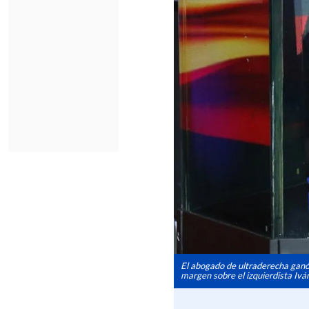
El abogado de ultraderecha ganó 
margen sobre el izquierdista Iv