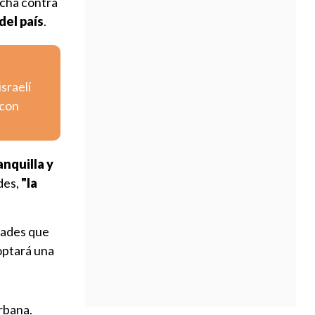
lucha contra
del país
.
israelí
 con
anquilla y
des,
"la
idades que
doptará una
rbana.