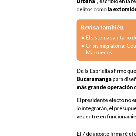
Urbana"
, escribió en la 
delitos como
la extorsió
Revisa también
El sistema sanitario d
Crisis migratoria: Ce
Marruecos
De la Espriella afirmó qu
Bucaramanga
para diseñ
más grande operación d
El presidente electo no e
lo integrarán, el presupu
vez entre en funcionamie
El 7 de agosto firmaré e