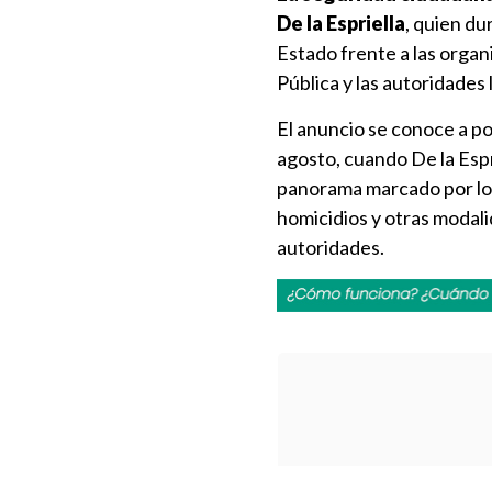
De la Espriella
, quien du
Estado frente a las organ
Pública y las autoridades 
El anuncio se conoce a po
agosto, cuando De la Espr
panorama marcado por los
homicidios y otras modal
autoridades.