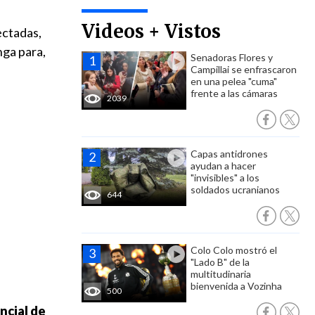
Videos + Vistos
ectadas,
nga para,
Senadoras Flores y
Campillai se enfrascaron
en una pelea "cuma"
frente a las cámaras
2039
Capas antidrones
ayudan a hacer
"invisibles" a los
soldados ucranianos
644
Colo Colo mostró el
"Lado B" de la
multitudinaria
bienvenida a Vozinha
500
ncial de