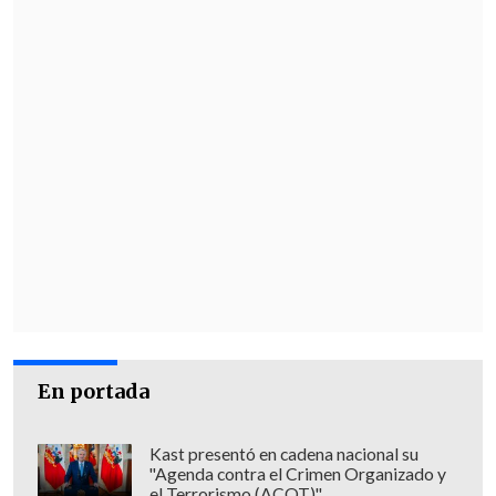
Melissa ha generado lluvias acumuladas
de entre 3,8 y 7,6 metros sobre la isla, con
máximos de hasta 10 metros, lo que
provocará inundaciones repentinas y
deslizamientos de tierra generalizados,
según el NHC.
En el este de Cuba se esperan
acumulaciones de hasta 6,3 metros, con
riesgo de deslizamientos e
inundaciones "potencialmente
catastróficas",
mientras que en el
sureste de Bahamas y en Turcos y Caicos
En portada
se prevén entre 1,2 y 2,5 metros de lluvia
entre hoy y mañana.
Kast presentó en cadena nacional su
"Agenda contra el Crimen Organizado y
El ciclón también provocará una
el Terrorismo (ACOT)"