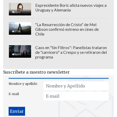
Expresidente Boric alista nuevos viajes a
Uruguay y Alemania
6162
"La Resurrección de Cristo" de Mel
Gibson confirmó estreno en cines de
3738
Chile
Caos en "Sin Filtros": Panelistas trataron
de "carnicero" a Crespo y se retiraron del
3499
programa
A las 8:00 hora local de Miami, sede del
Suscríbete a nuestro newsletter
NHC, el centro del ciclón se encontraba a
90 kilómetros al sur-sureste de Negril,
Nombre y apellido
en el extremo occidental de la isla,
E-mail
desplazándose hacia el nornoreste a 11
kilómetros por hora.