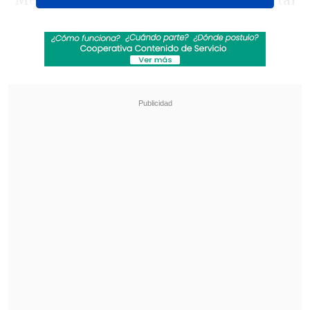
Melissa se aproxima a la costa occidental
de Jamaica con
vientos sostenidos de
280 kilómetros por hora, lluvias
torrenciales y marejadas que amenazan
con provocar inundaciones y daños
catastróficos,
detalló.
Revisa también
Hiroshima recuerda los 81 años de la bomba
atómica
El estilo Petro: cuatro años de discursos sin
guión
El organismo meteorológico advirtió de
que Melissa tocará tierra en las