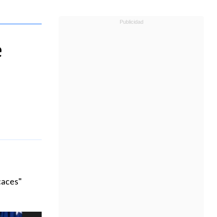
e
caces"