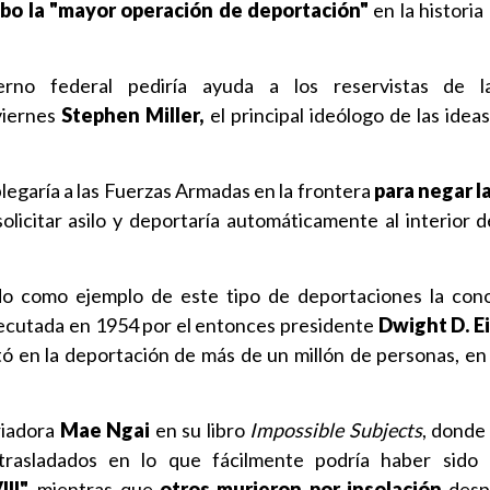
abo la "mayor operación de deportación"
en la historia
erno federal pediría ayuda a los reservistas de 
viernes
Stephen Miller,
el principal ideólogo de las idea
legaría a las Fuerzas Armadas en la frontera
para negar l
olicitar asilo y deportaría automáticamente al interior 
ado como ejemplo de este tipo de deportaciones la co
ecutada en 1954 por el entonces presidente
Dwight D. 
tó en la deportación de más de un millón de personas, en
riadora
Mae Ngai
en su libro
Impossible Subjects
, donde
 trasladados en lo que fácilmente podría haber sido
II",
mientras que
otros murieron por insolación
desp