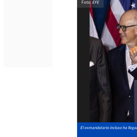
Foto:
EFE
El exmandatario incluso ha llega