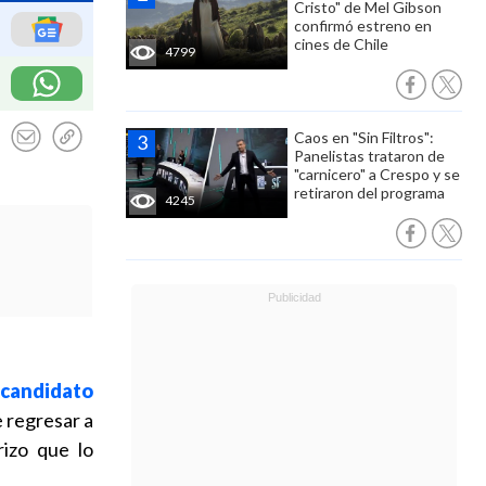
Cristo" de Mel Gibson
confirmó estreno en
cines de Chile
4799
Caos en "Sin Filtros":
Panelistas trataron de
"carnicero" a Crespo y se
retiraron del programa
4245
l
candidato
e regresar a
izo que lo