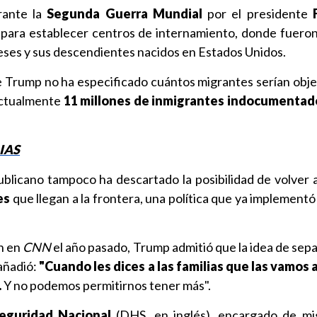
urante la
Segunda Guerra Mundial
por el presidente
para establecer centros de internamiento, donde fuero
eses y sus descendientes nacidos en Estados Unidos.
 Trump no ha especificado cuántos migrantes serían obje
 actualmente
11 millones de inmigrantes indocumentad
IAS
ublicano tampoco ha descartado la posibilidad de volver 
es
que llegan a la frontera, una política que ya implement
n en
CNN
el año pasado, Trump admitió que la idea de sepa
 añadió:
"Cuando les dices a las familias que las vamos a
.
Y no podemos permitirnos tener más".
eguridad Nacional
(DHS, en inglés), encargado de mi