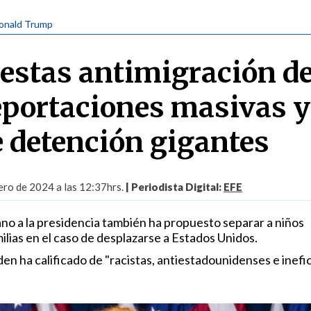
Donald Trump
estas antimigración d
portaciones masivas y
e detención gigantes
ero de 2024 a las 12:37hrs.
| Periodista Digital:
EFE
ano a la presidencia también ha propuesto separar a niños
ilias en el caso de desplazarse a Estados Unidos.
en ha calificado de "racistas, antiestadounidenses e inefi