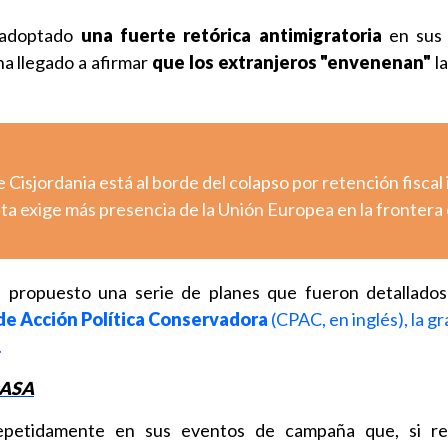
a adoptado
una fuerte retórica antimigratoria
en sus
a llegado a afirmar
que los extranjeros "envenenan"
la
e Cisjordania está al borde del colapso por retención fiscal 
uta exige más presencia de la Unión Europea en la frontera
 propuesto una serie de planes que fueron detallados
de Acción Política Conservadora
(CPAC, en inglés), la gra
.
MASA
petidamente en sus eventos de campaña que, si re