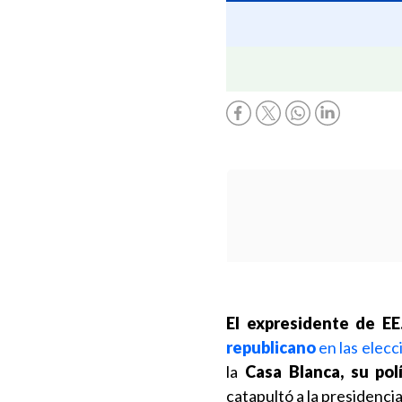
El expresidente de EE
republicano
en las elec
la
Casa Blanca,
su pol
catapultó a la presidenci