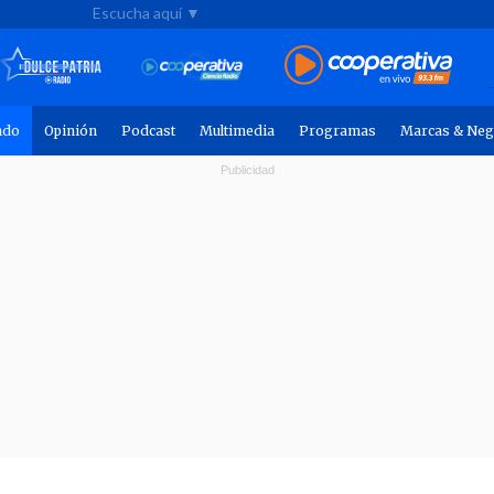
Escucha aquí ▼
ndo
Opinión
Podcast
Multimedia
Programas
Marcas & Neg