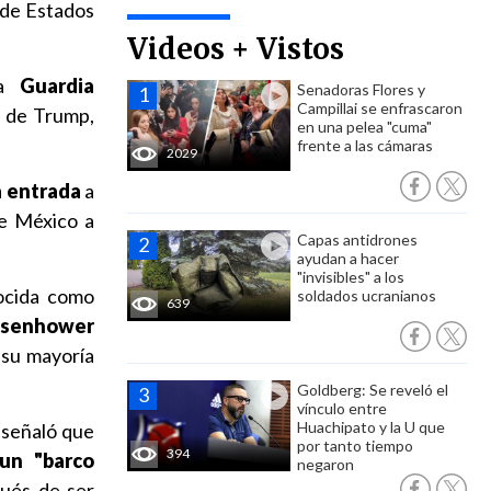
 de Estados
Videos + Vistos
la
Guardia
Senadoras Flores y
Campillai se enfrascaron
s de Trump,
en una pelea "cuma"
frente a las cámaras
2029
a entrada
a
de México a
Capas antidrones
ayudan a hacer
"invisibles" a los
nocida como
soldados ucranianos
639
Eisenhower
 su mayoría
Goldberg: Se reveló el
vínculo entre
Huachipato y la U que
 señaló que
por tanto tiempo
394
un "barco
negaron
ués de ser