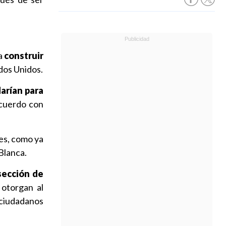
a
construir
dos Unidos.
arían para
cuerdo con
les, como ya
Blanca.
sección de
otorgan al
 ciudadanos