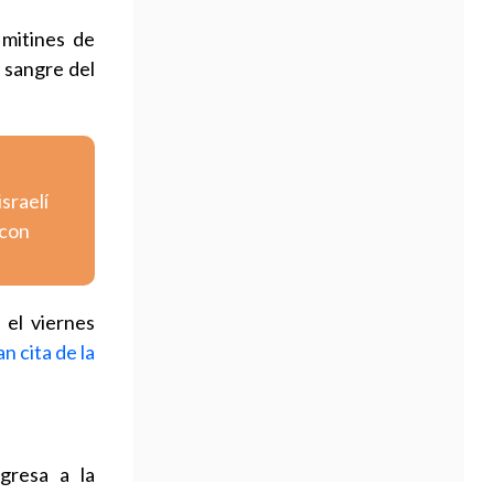
 mitines de
 sangre del
israelí
 con
 el viernes
n cita de la
gresa a la