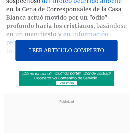
sospechoso
del tiroteo ocurrido anoche
en la Cena de Corresponsales de la Casa
Blanca actuó movido por un
"odio"
profundo hacia los cristianos,
basándose
en un manifiesto y
en información
recabada por las autoridades tras el
LEER ARTICULO COMPLETO
incidente
.
En una entrevista telefónica con la
cadena
Fox News,
Trump describió al
atacante como un
"tipo muy
problemático"
cuyos motivos, según el
mandatario,
tenían un trasfondo
religioso radical.
Revisa también