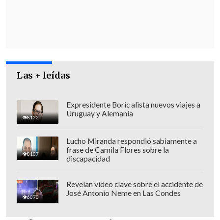
solitario" sospechoso del intento de
tiroteo en la cena de Trump?
Trump aseguró que la propia familia del
atacante estaba al tanto de sus
dificultades y tendencias violentas:
"Su
Las + leídas
familia sabía que tenía dificultades. Tal
vez deberían haberlo denunciado con un
Expresidente Boric alista nuevos viajes a
poco más de firmeza
. Probablemente es
Uruguay y Alemania
8122
algo difícil de hacer, supongo, pero es
una situación muy, muy mala".
Lucho Miranda respondió sabiamente a
frase de Camila Flores sobre la
8107
discapacidad
Revelan video clave sobre el accidente de
José Antonio Neme en Las Condes
6070