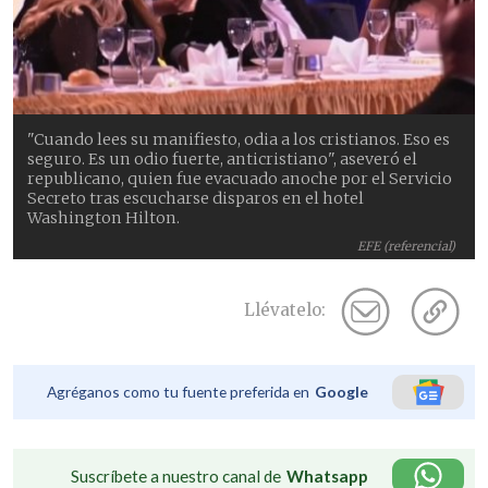
"Cuando lees su manifiesto, odia a los cristianos. Eso es
seguro. Es un odio fuerte, anticristiano", aseveró el
republicano, quien fue evacuado anoche por el Servicio
Secreto tras escucharse disparos en el hotel
Washington Hilton.
EFE (referencial)
Llévatelo:
Agréganos como tu fuente preferida en
Google
Suscríbete a nuestro canal de
Whatsapp