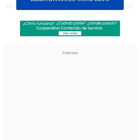
mandatario explicó que la medida es una
respuesta a la decisión adoptada por la
provincia canadiense de Ontario, que
comenzó este lunes a incrementar en un
25 % el precio de la electricidad que
suministra a Estados Unidos.
Revisa también
EE.UU. advierte de un brote de salmonella con
345 casos por jalapeños procedentes de
México
Pese a la tregua: Israel lanzó su mayor número
de proyectiles al Líbano
"Con base a que Ontario, Canadá, ha