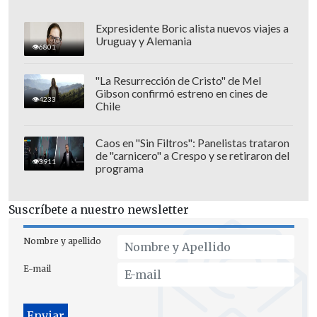
aluminio de todos los países, lo que
afectará especialmente a Canadá y
Expresidente Boric alista nuevos viajes a
Uruguay y Alemania
México, principales exportadores de
6801
metales a EE.UU., además de otras
"La Resurrección de Cristo" de Mel
naciones como Brasil, Japón, el Reino
Gibson confirmó estreno en cines de
4233
Unido o la Unión Europea.
Chile
Caos en "Sin Filtros": Panelistas trataron
de "carnicero" a Crespo y se retiraron del
3911
programa
Suscríbete a nuestro newsletter
Nombre y apellido
E-mail