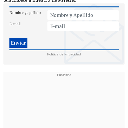
Suscríbete a nuestro newsletter
Nombre y apellido
E-mail
Política de Privacidad
Las declaraciones patrimoniales de altos
funcionarios en Estados Unidos
incluyen
activos de propiedad intelectual como
marcas registradas en distintos países,
independientemente de que exista o no
actividad comercial activa.