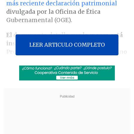
más reciente declaración patrimonial
divulgada por la Oficina de Ética
Gubernamental (OGE).
El documento detalla que
la marca está
inscrita ante el Servicio Autónomo de
LEER ARTICULO COMPLETO
Propiedad Intelectual (SAPI) venezolano
en varias clases de productos
relacionados con
artículos para el hogar,
incluyendo utensilios de cocina, vajilla,
textiles y objetos domésticos.
Revisa también
Varios ataques con explosivos marcan inicio
del nuevo gobierno de Colombia
Carmona viajó a Cuba por segunda vez este