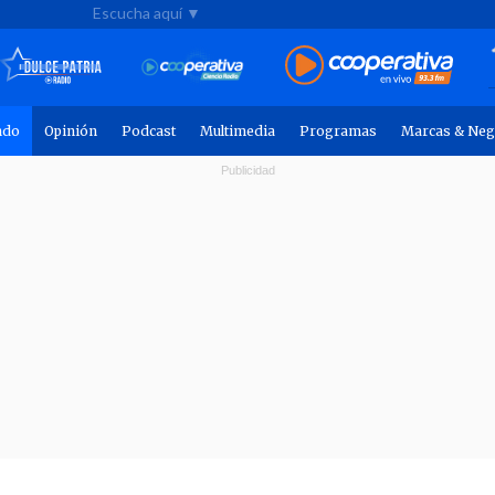
Escucha aquí ▼
ndo
Opinión
Podcast
Multimedia
Programas
Marcas & Neg