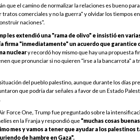
n que el camino de normalizar la relaciones es bueno para
 tratos comerciales y no la guerra" y olvidar los tiempos e
onstruir naciones".
p les extendió una "rama de olivo" e insistió en varia
ía firma "inmediatamente" un acuerdo que garantice
ma nuclear
y recordó hoy mismo que hay una propuesta fi
enen que pronunciar si no quieren "irse a la bancarrota" a 
situación del pueblo palestino, aunque durante los días pre
ntaron que podría dar señales a favor de un Estado Palest
.
ir Force One, Trump fue preguntado sobre la intensificaci
elíes en la Franja y respondió que
"muchas cosas buenas
óximo mes y vamos a tener que ayudar a los palestinos 
uriendo de hambre en Gaza".