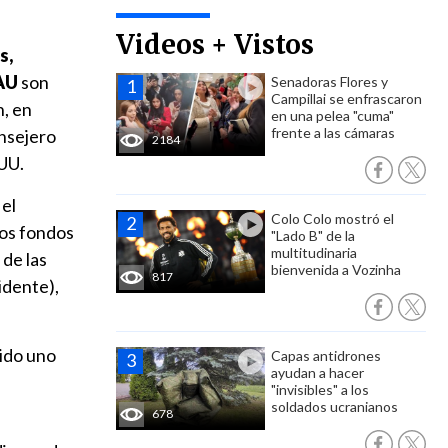
Videos + Vistos
s,
EAU
son
Senadoras Flores y
Campillai se enfrascaron
, en
en una pelea "cuma"
frente a las cámaras
onsejero
2184
UU.
 el
Colo Colo mostró el
los fondos
"Lado B" de la
multitudinaria
 de las
bienvenida a Vozinha
817
idente),
uido uno
Capas antidrones
ayudan a hacer
"invisibles" a los
soldados ucranianos
678