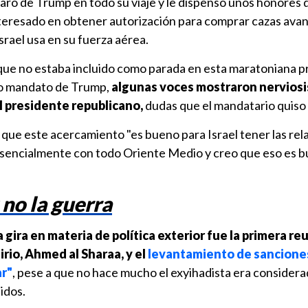
aró de Trump en todo su viaje y le dispensó unos honores 
nteresado en obtener autorización para comprar cazas ava
Israel usa en su fuerza aérea.
 que no estaba incluido como parada en esta maratoniana p
do mandato de Trump,
algunas voces mostraron nerviosi
l presidente republicano,
dudas que el mandatario quiso 
ue este acercamiento "es bueno para Israel tener las rel
Esencialmente con todo Oriente Medio y creo que eso es 
 no la guerra
 gira en materia de política exterior fue la primera re
irio, Ahmed al Sharaa, y el
levantamiento de sanciones 
ar"
, pese a que no hace mucho el exyihadista era consider
idos.