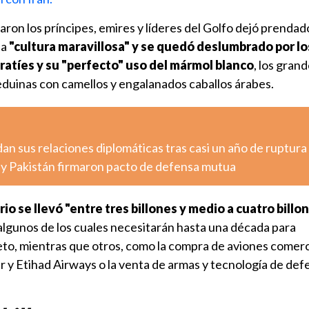
aron los príncipes, emires y líderes del Golfo dejó prenda
na
"cultura maravillosa" y se quedó deslumbrado por lo
ratíes y su "perfecto" uso del mármol blanco
, los gran
eduinas con camellos y engalanados caballos árabes.
n sus relaciones diplomáticas tras casi un año de ruptura
a y Pakistán firmaron pacto de defensa mutua
io se llevó "entre tres billones y medio a cuatro billo
 algunos de los cuales necesitarán hasta una década para
eto, mientras que otros, como la compra de aviones comerc
 y Etihad Airways o la venta de armas y tecnología de def