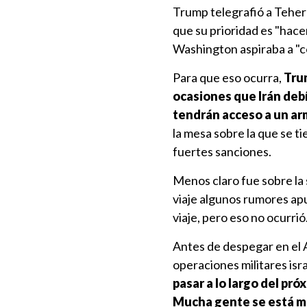
Trump telegrafió a Teherá
que su prioridad es "hacer
Washington aspiraba a "c
Para que eso ocurra,
Trum
ocasiones que Irán deb
tendrán acceso a un ar
la mesa sobre la que se ti
fuertes sanciones.
Menos claro fue sobre la 
viaje algunos rumores apu
viaje, pero eso no ocurrió
Antes de despegar en el A
operaciones militares isra
pasar a lo largo del pr
Mucha gente se está m