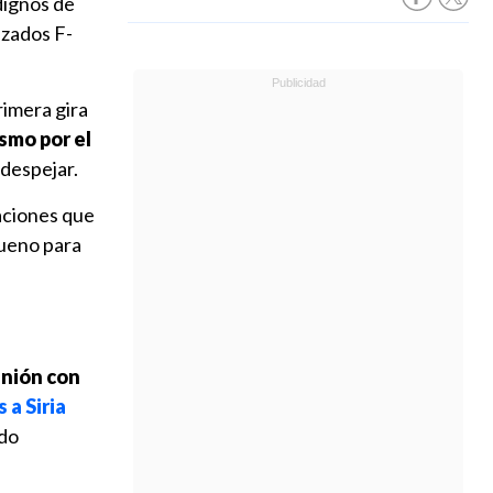
dignos de
nzados F-
rimera gira
smo por el
despejar.
aciones que
bueno para
unión con
a Siria
ado