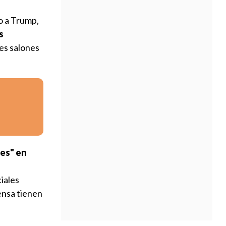
do a Trump,
s
des salones
nes" en
iales
ensa tienen