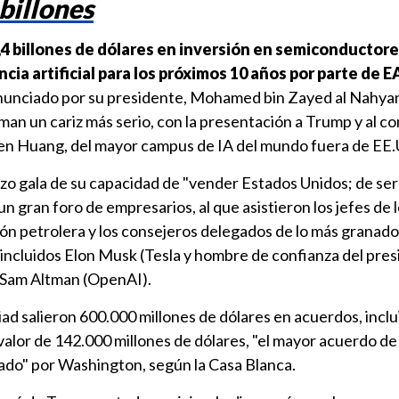
 billones
,4 billones de dólares en inversión en semiconductore
cia artificial para los próximos 10 años por parte de 
nunciado por su presidente, Mohamed bin Zayed al Nahyan
an un cariz más serio, con la presentación a Trump y al c
en Huang, del mayor campus de IA del mundo fuera de EE.
zo gala de su capacidad de "vender Estados Unidos; de ser
un gran foro de empresarios, al que asistieron los jefes de 
ón petrolera y los consejeros delegados de lo más granado
incluidos Elon Musk (Tesla y hombre de confianza del pres
o Sam Altman (OpenAI).
ad salieron 600.000 millones de dólares en acuerdos, incl
valor de 142.000 millones de dólares, "el mayor acuerdo de
do" por Washington, según la Casa Blanca.