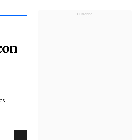
 con
os