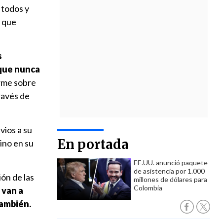
 todos y
n que
s
 que nunca
rme sobre
través de
vios a su
En portada
ino en su
EE.UU. anunció paquete
de asistencia por 1.000
ón de las
millones de dólares para
Colombia
 van a
también.