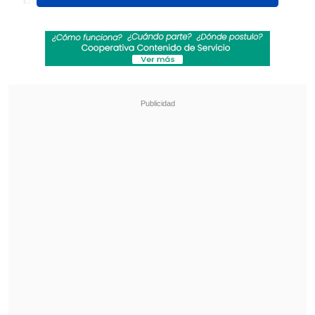
Tribunal de Comercio Internacional de
Estados Unidos con el objetivo de obtener
un
reembolso de los aranceles
previamente impuestos que el Supremo
anuló
" el pasado febrero, según el medio
que tuvo acceso al documento.
Revisa también
Varios ataques con explosivos marcan inicio
del nuevo gobierno de Colombia
Carmona viajó a Cuba por segunda vez este
año y se reunió con Díaz-Canel
Aunque
la máxima autoridad judicial de