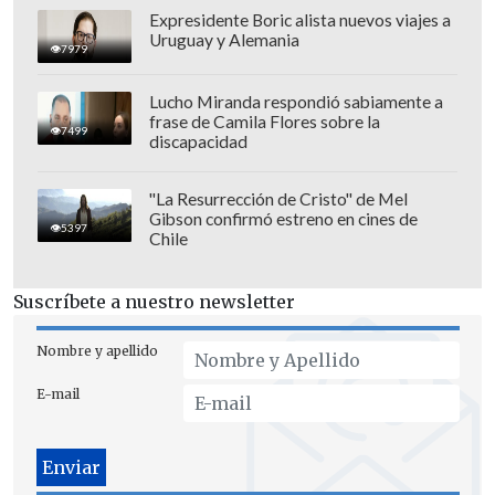
Expresidente Boric alista nuevos viajes a
Uruguay y Alemania
7979
Lucho Miranda respondió sabiamente a
frase de Camila Flores sobre la
7499
discapacidad
"La Resurrección de Cristo" de Mel
Gibson confirmó estreno en cines de
5397
Chile
Suscríbete a nuestro newsletter
Nombre y apellido
Nintendo se suma a más de un millar de
E-mail
empresas que también han demandado a
la Administración estadounidense para
exigir la devolución de los importes de