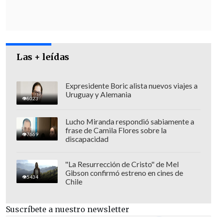
Esas fuertes barreras arancelarias
supondrían la rotura del Tratado entre
México, Estados Unidos y Canadá (T-
MEC)
, que permite el libre comercio
entre los tres países de Norteamérica y
Las + leídas
ha llevado a la interconexión e
integración de las cadenas de
Expresidente Boric alista nuevos viajes a
Uruguay y Alemania
suministros de esta gran región
8023
económica.
Lucho Miranda respondió sabiamente a
frase de Camila Flores sobre la
7669
discapacidad
"La Resurrección de Cristo" de Mel
Gibson confirmó estreno en cines de
5434
Chile
Suscríbete a nuestro newsletter