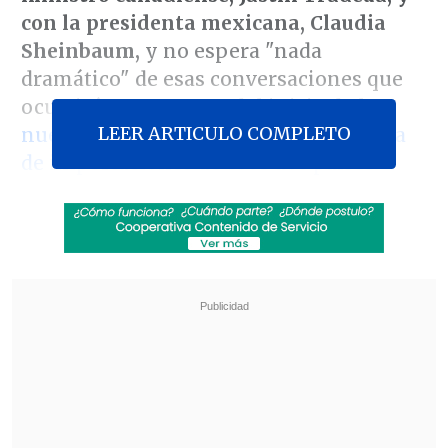
con la presidenta mexicana, Claudia
Sheinbaum,
y no espera "nada
dramático" de esas conversaciones que
ocurrirán poco antes del inicio de los
LEER ARTICULO COMPLETO
nuevos aranceles del 25 % a la mayoría
de importaciones de esos dos países
vecinos.
"No espero nada muy dramático.
Hemos
puesto los aranceles.
Nos deben mucho
dinero y vamos a asegurarnos que
paguen"
, indicó Trump a su llegada a
Washington tras pasar el fin de semana
en su residencia de Mar-a-Lago, en
Florida.