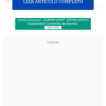
En el spot de 30 segundos, la autoridad
LEER ARTICULO COMPLETO
del Gobierno de Donald Trump advierte a
los migrantes irregulares:
"No entren a
nuestro país ilegalmente. El viaje es
peligroso y, al final, los atraparemos y
los enviaremos de regreso".
Revisa también
EE.UU. advierte de un brote de salmonella con
345 casos por jalapeños procedentes de
México
Pese a la tregua: Israel lanzó su mayor número
de proyectiles al Líbano
"Bajo la presidencia de Trump, más de