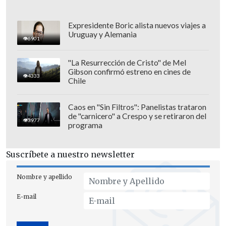
Expresidente Boric alista nuevos viajes a
Uruguay y Alemania
6901
"La Resurrección de Cristo" de Mel
Gibson confirmó estreno en cines de
"Estados Unidos cumplirá con sus leyes
4333
Chile
y protegerá a sus ciudadanos"
, concluye
Noem.
Caos en "Sin Filtros": Panelistas trataron
de "carnicero" a Crespo y se retiraron del
3977
programa
La propaganda ha aparecido en en los
canales de Youtube de algunos medios
Suscríbete a nuestro newsletter
chilenos de forma aleatoria, lo que
despertó los comentarios de usuarios en
Nombre y apellido
redes sociales.
E-mail
Revisa el spot del Departamento de
Seguridad Nacional de Estados Unidos