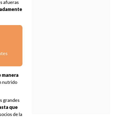
as afueras
madamente
ntes
e manera
n nutrido
os grandes
asta que
socios de la