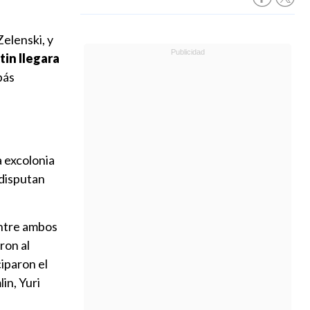
elenski, y
tin llegara
bás
a excolonia
 disputan
entre ambos
ron al
iparon el
in, Yuri