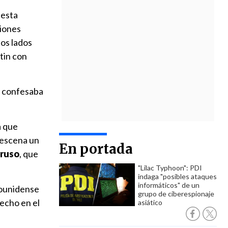
 esta
viones
os lados
tin con
", confesaba
a que
 escena un
En portada
 ruso
, que
"Lilac Typhoon": PDI
indaga "posibles ataques
informáticos" de un
dounidense
grupo de ciberespionaje
recho en el
asiático