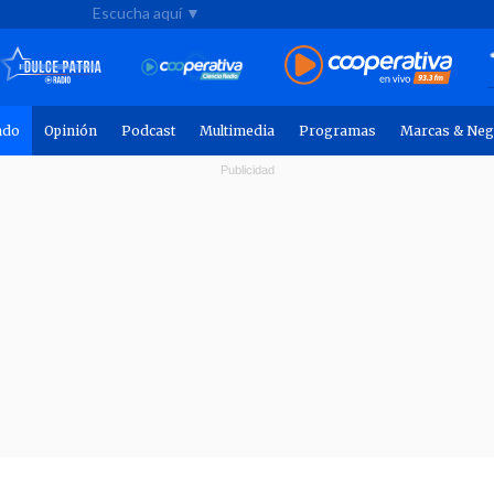
Escucha aquí ▼
ndo
Opinión
Podcast
Multimedia
Programas
Marcas & Neg