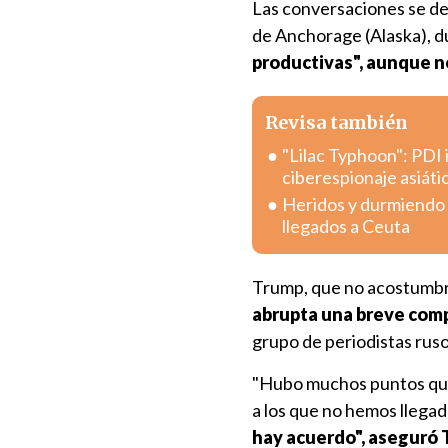
Las conversaciones se de
de Anchorage (Alaska), d
productivas", aunque n
Revisa también
"Lilac Typhoon": PDI 
ciberespionaje asiáti
Heridos y durmiendo e
llegados a Ceuta
Trump, que no acostumbra
abrupta una breve com
grupo de periodistas ruso
"Hubo muchos puntos que
a los que no hemos llega
hay acuerdo", aseguró