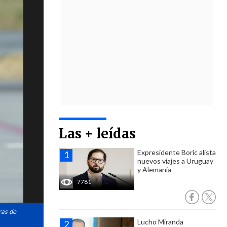
Las + leídas
Expresidente Boric alista
nuevos viajes a Uruguay
y Alemania
7781
ras de
Lucho Miranda