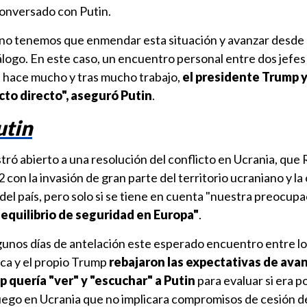
onversado con Putin.
no tenemos que enmendar esta situación y avanzar desde 
álogo. En este caso, un encuentro personal entre dos jefe
 hace mucho y tras mucho trabajo,
el presidente Trump 
to directo", aseguró Putin
.
utin
tró abierto a una resolución del conflicto en Ucrania, que 
 con la invasión de gran parte del territorio ucraniano y l
 del país, pero solo si se tiene en cuenta "nuestra preocup
 equilibrio de seguridad en Europa"
.
lgunos días de antelación este esperado encuentro entre lo
nca y el propio Trump
rebajaron las expectativas de ava
 quería "ver" y "escuchar" a Putin
para evaluar si era p
fuego en Ucrania que no implicara compromisos de cesión d