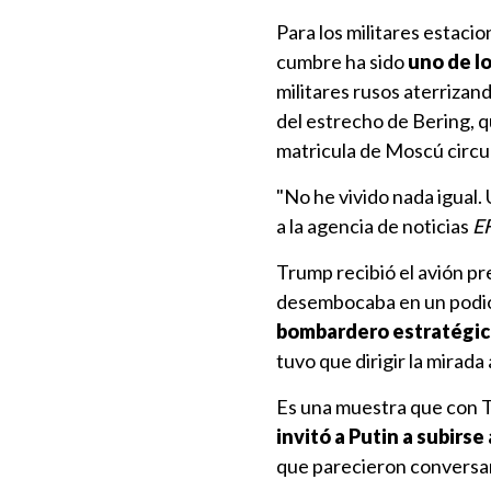
Para los militares estac
cumbre ha sido
uno de lo
militares rusos aterriza
del estrecho de Bering, q
matricula de Moscú circul
"No he vivido nada igual.
a la agencia de noticias
E
Trump recibió el avión pr
desembocaba en un podio 
bombardero estratégico
tuvo que dirigir la mirada
Es una muestra que con T
invitó a Putin a subirse 
que parecieron conversa