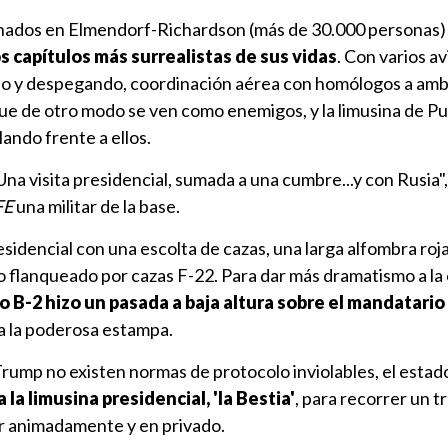
ionados en Elmendorf-Richardson (más de 30.000 personas)
s capítulos más surrealistas de sus vidas
. Con varios a
ndo y despegando, coordinación aérea con homólogos a amb
ue de otro modo se ven como enemigos, y la limusina de Pu
ando frente a ellos.
 Una visita presidencial, sumada a una cumbre...y con Rusia
FE
una militar de la base.
esidencial con una escolta de cazas, una larga alfombra roj
flanqueado por cazas F-22. Para dar más dramatismo a la
 B-2 hizo un pasada a baja altura sobre el mandatario
 a la poderosa estampa.
rump no existen normas de protocolo inviolables, el esta
a la limusina presidencial, 'la Bestia'
, para recorrer un t
r animadamente y en privado.