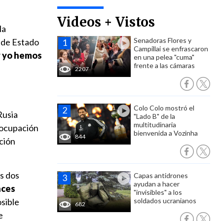
Videos + Vistos
la
Senadoras Flores y
s de Estado
Campillai se enfrascaron
y yo hemos
en una pelea "cuma"
frente a las cámaras
2207
Colo Colo mostró el
Rusia
"Lado B" de la
multitudinaria
a ocupación
bienvenida a Vozinha
844
ación
s dos
Capas antidrones
ayudan a hacer
nces
"invisibles" a los
osible
soldados ucranianos
682
e