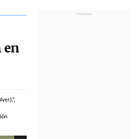
a en
ver).",
ión