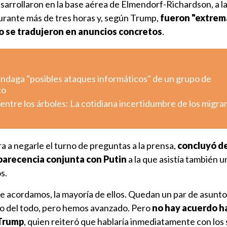
sarrollaron en la base aérea de Elmendorf-Richardson, a l
urante más de tres horas y, según Trump,
fueron "extre
o se tradujeron en anuncios concretos
.
indaga "posibles ataques informáticos" de un grupo de
co
ntre los árboles: La cotidiana incertidumbre de los migra
 a negarle el turno de preguntas a la prensa,
concluyó d
parecencia conjunta con Putin
a la que asistía también u
s.
 acordamos, la mayoría de ellos. Quedan un par de asunt
do del todo, pero hemos avanzado. Pero
no hay acuerdo h
 Trump
, quien reiteró que hablaría inmediatamente con los 