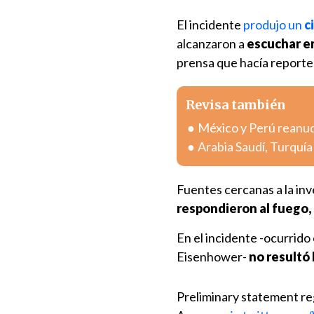
El incidente
produjo un
c
alcanzaron a
escuchar en
prensa que hacía reportes
Revisa también
México y Perú reanuda
Arabia Saudí, Turquí
Fuentes cercanas a la inv
respondieron al fuego, 
En el incidente -ocurrido
Eisenhower-
no resultó
Preliminary statement re