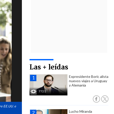
Las + leídas
Expresidente Boric alista
nuevos viajes a Uruguay
y Alemania
7721
re EE.UU. e
Lucho Miranda