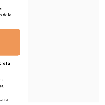
e
s de la
ecreto
as
na.
vania