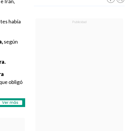
e Irán,
tes había
a,
según
ra.
ra
 que obligó