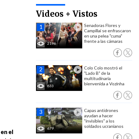
Videos + Vistos
Senadoras Flores y
Campillai se enfrascaron
en una pelea "cuma"
frente a las cámaras
2196
Colo Colo mostró el
"Lado B" de la
multitudinaria
bienvenida a Vozinha
833
Capas antidrones
ayudan a hacer
"invisibles" a los
soldados ucranianos
679
en el