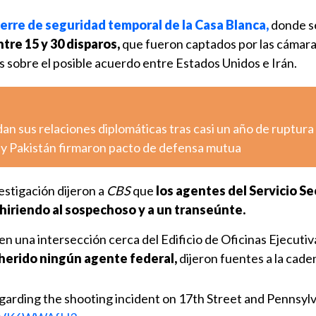
ierre de seguridad temporal de la Casa Blanca,
donde s
tre 15 y 30 disparos,
que fueron captados por las cámara
 sobre el posible acuerdo entre Estados Unidos e Irán.
n sus relaciones diplomáticas tras casi un año de ruptura
a y Pakistán firmaron pacto de defensa mutua
estigación dijeron a
CBS
que
los agentes del Servicio S
hiriendo al sospechoso y a un transeúnte.
 en una intersección cerca del Edificio de Oficinas Ejecutiv
 herido ningún agente federal,
dijeron fuentes a la cade
garding the shooting incident on 17th Street and Pennsyl