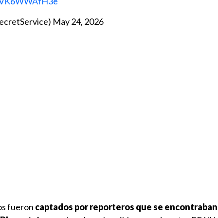
om/VK6WWAfH3e
SecretService)
May 24, 2026
ros fueron
captados por reporteros que se encontraban 