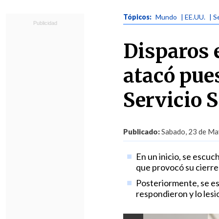
Tópicos:
Mundo
| EE.UU.
| S
Disparos 
atacó pues
Servicio S
Publicado:
Sabado, 23 de Ma
En un inicio, se escuc
que provocó su cierr
Posteriormente, se es
respondieron y lo les