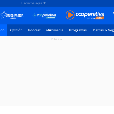
Escucha aquí ▼
ndo
Opinión
Podcast
Multimedia
Programas
Marcas & Neg