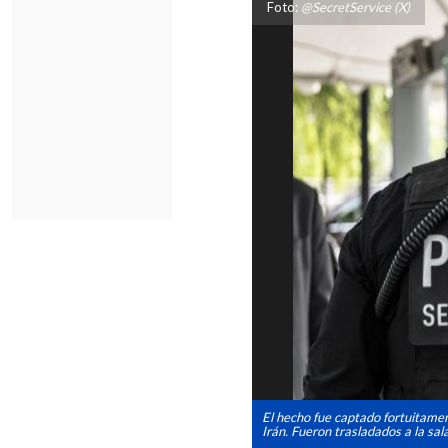
Foto:
@SecretService (X)
El hecho fue captado fortuitame
Irán. Fueron trasladados a la sa