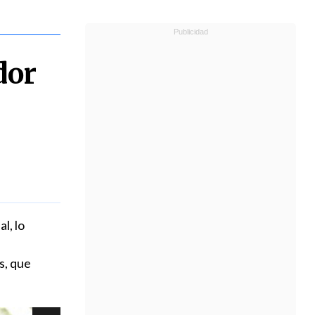
dor
l, lo
s, que