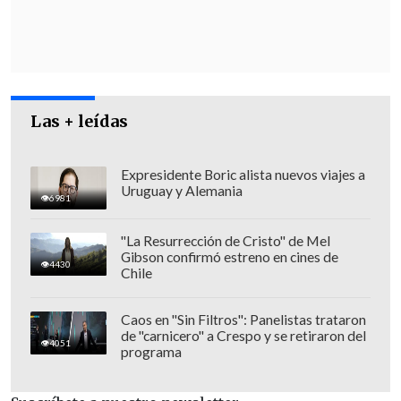
Las + leídas
Expresidente Boric alista nuevos viajes a
Uruguay y Alemania
6981
"La Resurrección de Cristo" de Mel
Callella es
la única persona arrestada y
Gibson confirmó estreno en cines de
4430
procesada hasta el momento en
Chile
relación con la desaparición de Nancy
Guthrie
, un
caso que ha acaparado la
Caos en "Sin Filtros": Panelistas trataron
de "carnicero" a Crespo y se retiraron del
atención nacional por las inusuales
4051
programa
circunstancias que lo rodean
.