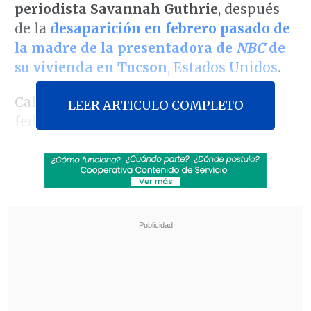
periodista Savannah Guthrie
, después
de la
desaparición en febrero pasado de
la madre de la presentadora de
NBC
de
su vivienda en Tucson
, Estados Unidos
.
Callella compareció ante un tribunal
LEER ARTICULO COMPLETO
federal en Tucson, donde
admitió los
cargos con la intención de acosar
,
amenazar o intimidar a una persona
.
Revisa también
Chavismo y grupo opositor iniciaron mesa de
diálogo impulsada por EE.UU.
Botó el boleto ganador de la lotería y debió
buscarlo entre seis toneladas de basura