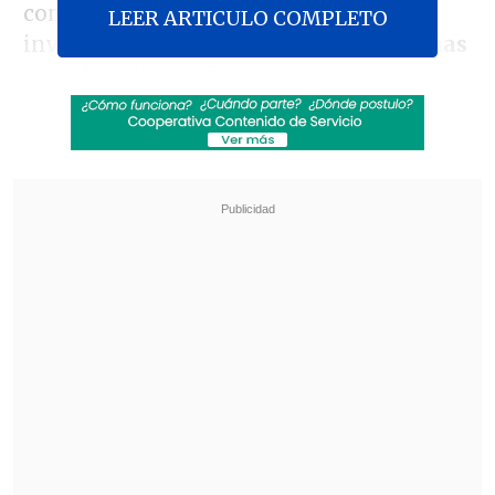
comunicado que las primeras
LEER ARTICULO COMPLETO
investigaciones indican que
las víctimas
eran familiares del atacante
y que el
incidente tiene
"un vínculo doméstico",
sin especificar cuál.
Revisa también
Varios ataques con explosivos marcan inicio
del nuevo gobierno de Colombia
Carmona viajó a Cuba por segunda vez este
año y se reunió con Díaz-Canel
Cuatro de las víctimas fueron
encontradas con heridas de bala
en un
mismo edificio
, donde fueron declarados