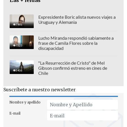
Las + leídas
Expresidente Boric alista nuevos viajes a
Uruguay y Alemania
7988
Lucho Miranda respondió sabiamente a
frase de Camila Flores sobre la
7523
discapacidad
Según el comunicado de la policía, el
"La Resurrección de Cristo" de Mel
Gibson confirmó estreno en cines de
tiroteo sucedió poco después del
5406
Chile
mediodía.
Suscríbete a nuestro newsletter
"La investigación sigue en curso.
Los
detectives siguen procesando las
Nombre y apellido
múltiples escenas del crimen y llevando
E-mail
a cabo entrevistas", aseguraron los
cuerpos de seguridad de Muscatine.