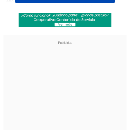
Huawei
y que podría impedir hacer
negocios con ese gigante chino.
Revisa también
Kast arribó a Colombia para asistir a la
asunción de Abelardo de la Espriella
Otro día en Rusia: Veterano de guerra fue
golpeado por un rayo mientras enfrentaba a
un oso
El mandatario plasmó su decisión en una
orden ejecutiva, que no se dirige contra
ningún país en específico,
pero se
produce en plena tensión comercial
entre Estados Unidos y China
.