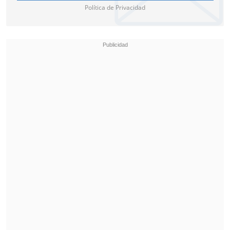
Política de Privacidad
La orden ejecutiva de Trump
agudiza la
batalla por el control de las redes 5G
.
EE.UU. lidera una campaña global para
impedir que las compañías chinas se
hagan con el control de dichas redes, que
permiten acceder a internet con mucha
más velocidad.