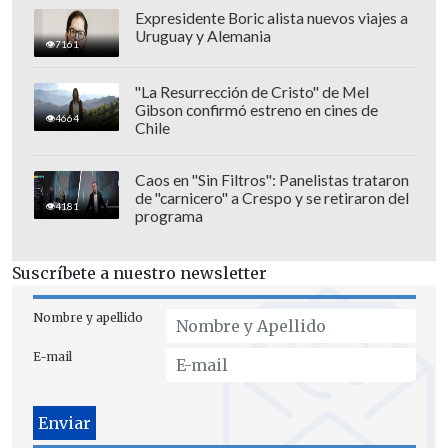
Expresidente Boric alista nuevos viajes a
Uruguay y Alemania
7161
"La Resurrección de Cristo" de Mel
Gibson confirmó estreno en cines de
La orden ejecutiva no bloquea
4664
Chile
inmediatamente la compra del equipo de
telecomunicaciones de ninguna
Caos en "Sin Filtros": Panelistas trataron
de "carnicero" a Crespo y se retiraron del
compañía, pero da al secretario de
4181
programa
Comercio, Wilbur Ross,
150 días para
desarrollar un plan
sobre cómo
Suscríbete a nuestro newsletter
implementar la medida.
Nombre y apellido
En un comunicado, la portavoz de la Casa
E-mail
Blanca, Sarah Sanders, consideró que la
decisión de Trump busca "proteger los
servicios y tecnología de información y
comunicación" de EE.UU.