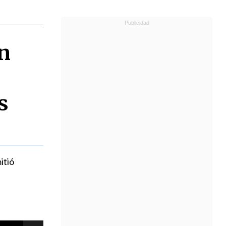
en
s
itió