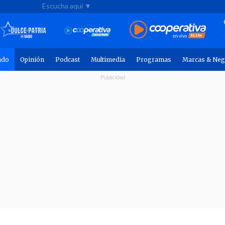
Escucha aquí ▼
ndo
Opinión
Podcast
Multimedia
Programas
Marcas & Neg