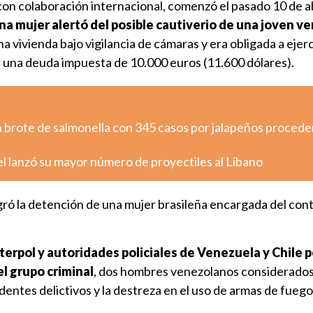
on colaboración internacional, comenzó el pasado 10 de ab
na mujer alertó del posible cautiverio de una joven v
a vivienda bajo vigilancia de cámaras y era obligada a ejerc
r una deuda impuesta de 10.000 euros (11.600 dólares).
n brote de salmonella con 345 casos por jalapeños proced
ael lanzó su mayor número de proyectiles al Líbano
gró la detención de una mujer brasileña encargada del cont
Interpol y autoridades policiales de Venezuela y Chile 
del grupo criminal
, dos hombres venezolanos considerado
dentes delictivos y la destreza en el uso de armas de fuego