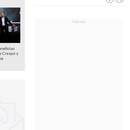
anelistas
 a Crespo y
ma