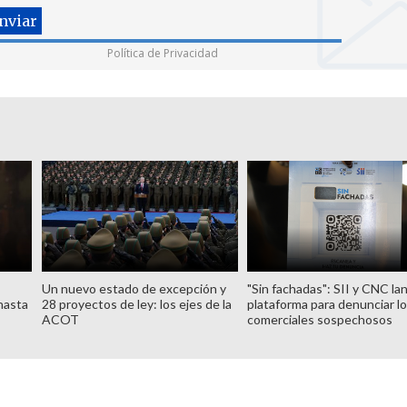
Política de Privacidad
Un nuevo estado de excepción y
"Sin fachadas": SII y CNC la
hasta
28 proyectos de ley: los ejes de la
plataforma para denunciar l
ACOT
comerciales sospechosos