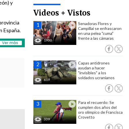
eón) y
Videos + Vistos
provincia
Senadoras Flores y
Campillai se enfrascaron
en España.
en una pelea "cuma"
frente a las cámaras
1930
Capas antidrones
ayudan a hacer
"invisibles" a los
soldados ucranianos
619
Para el recuerdo: Se
cumplen dos años del
oro olímpico de Francisca
Crovetto
339