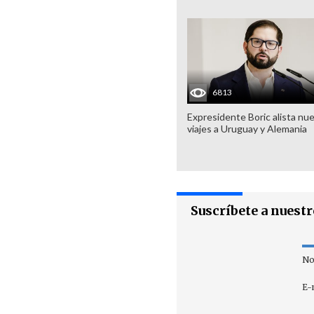
6813
Expresidente Boric alista nu
viajes a Uruguay y Alemania
Suscríbete a nuest
No
E-