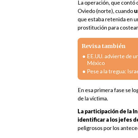
La operación, que contó c
Oviedo (norte), cuando
u
que estaba retenida en un
prostitución para costea
Revisa también
EE.UU. advierte de u
México
Pese a la tregua: Isr
En esa primera fase se lo
de la víctima.
La participación de la 
identificar a los jefes 
peligrosos por los antece