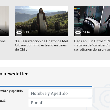
4251
3918
evos
"La Resurrección de Cristo" de Mel
Caos en "Sin Filtros": P
Gibson confirmó estreno en cines
trataron de "carnicero"
de Chile
se retiraron del progra
ro newsletter
mbre y apellido
mail