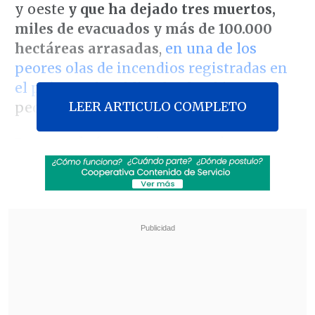
y oeste
y que ha dejado tres muertos,
miles de evacuados y más de 100.000
hectáreas arrasadas
,
en una de los
peores olas de incendios registradas en
el país
, que ha obligado al Gobierno a
LEER ARTICULO COMPLETO
pedir ayuda de la Unión Europea.
Decenas de frentes siguen activos,
aunque con alto nivel de riesgo se
mantienen alrededor de una quincena
centrados en
Castilla y León y Galicia
(norte).
Revisa también
Pentágono libera nuevos archivos sobre
eventos ovni