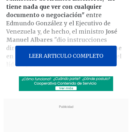
tiene nada que ver con cualquier
documento o negociación"
entre
Edmundo González y el Ejecutivo de
Venezuela y, de hecho, el ministro
José
Manuel Albares
"dio instrucciones
directas al embajador
de no inmiscuirse
LEER ARTICULO COMPLETO
en las gestiones que pudiera realizar el
líder opositor".
Según sus explicaciones, cuando el líder
opositor Edmundo González
solicitó ser
acogido
en la residencia del embajador
español en Caracas,
"tuvo la garantía de
que podía verse o realizar las gestiones
que decidiera hacer en relación a su
situación".