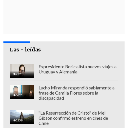
consecuencias"
, una
"coacción"
que en
su opinión anula el texto.
Edmundo González contó que mientras
estaba resguardado en la residencia del
embajador español en Caracas,
se le
Las + leídas
presentó un documento
que tenía que
firmar para conseguir el salvoconducto
que le permitiría salir de Venezuela
Expresidente Boric alista nuevos viajes a
Uruguay y Alemania
rumbo al exilio.
7723
Lucho Miranda respondió sabiamente a
frase de Camila Flores sobre la
6620
discapacidad
"La Resurrección de Cristo" de Mel
Gibson confirmó estreno en cines de
5259
Chile