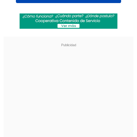
El presidente del ente electoral,
Elvis
Amoroso
, quien anunció los datos
más
de seis horas después del cierre de los
centros
, dijo que el resultado facilitado
corresponde al
escrutinio del 80% de los
votos emitidos
en las elecciones, que
contaron con una afluencia masiva de
votantes durante toda la jornada.
Revisa también
Varios ataques con explosivos marcan inicio
del nuevo gobierno de Colombia
Carmona viajó a Cuba por segunda vez este
año y se reunió con Díaz-Canel