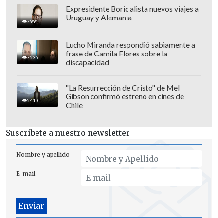
Expresidente Boric alista nuevos viajes a
Uruguay y Alemania
7991
Lucho Miranda respondió sabiamente a
frase de Camila Flores sobre la
7536
discapacidad
"La Resurrección de Cristo" de Mel
Gibson confirmó estreno en cines de
5410
Chile
Antes de facilitar los resultados,
el
presidente del CNE aseguró que el
Suscríbete a nuestro newsletter
sistema de transmisión de datos sufrió
un ataque
, que será investigado, razón
Nombre y apellido
por la que -explicó- demoró más de lo
E-mail
previsto el anuncio del ganador, aunque
no dio más detalles al respecto.