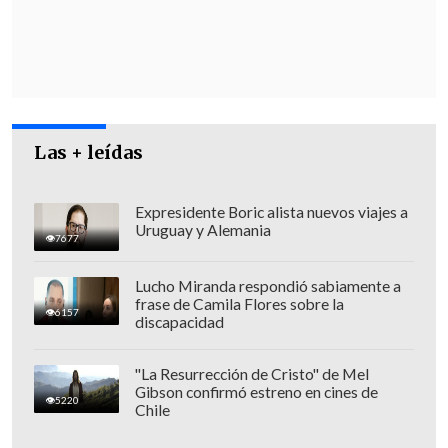
que mantiene el Generalidad de
Cataluña con el Fondo de Liquidez
Autonómico del gobierno central.
Las + leídas
Expresidente Boric alista nuevos viajes a
Uruguay y Alemania
7677
Lucho Miranda respondió sabiamente a
frase de Camila Flores sobre la
6157
discapacidad
"La Resurrección de Cristo" de Mel
Gibson confirmó estreno en cines de
5220
Chile
PSOE Y ERC ULTIMAN DETALLES, PERO