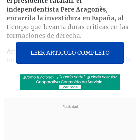
el presidente catalán, el
independentista Pere Aragonès,
encarrila la investidura en España,
al
tiempo que levanta duras críticas en las
formaciones de derecha.
Ambos alcanzaron la noche del martes
LEER ARTICULO COMPLETO
un pacto que
incluye aprobar
una ley de
amnistía
para los políticos catalanes
condenados por el intento secesionista
de 2017
, algo que también exige el
partido del expresidente catalán Carles
Puigdemont -huido desde entonces en
Bélgica-, cuyos votos son clave para que
el socialista Sánchez sea investido
presidente.