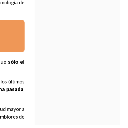
smología de
 que
sólo el
los últimos
na pasada
,
tud mayor a
emblores de