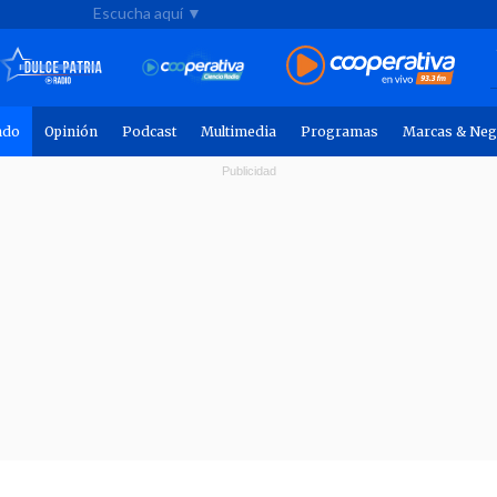
Escucha aquí ▼
ndo
Opinión
Podcast
Multimedia
Programas
Marcas & Neg