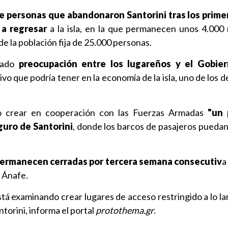
de personas que abandonaron Santorini tras los prime
 a regresar
a la isla, en la que permanecen unos 4.000 
de la población fija de 25.000 personas.
cado
preocupación entre los lugareños y el Gobie
vo que podría tener en la economía de la isla, uno de los 
o crear en cooperación con las Fuerzas Armadas
"un 
guro de Santorini
, donde los barcos de pasajeros puedan
permanecen cerradas por tercera semana consecutiv
a
y Ánafe.
tá examinando crear lugares de acceso restringido a lo la
ntorini, informa el portal
protothema.gr
.