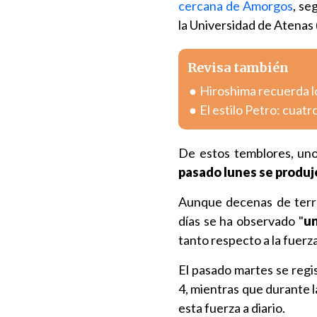
cercana de Amorgos
, se
la Universidad de Atenas
Revisa también
Hiroshima recuerda l
El estilo Petro: cuatr
De estos temblores, un
pasado lunes se produj
Aunque decenas de terre
días se ha observado "
un
tanto respecto a la fuerz
El pasado martes se regi
4, mientras que durante 
esta fuerza a diario.