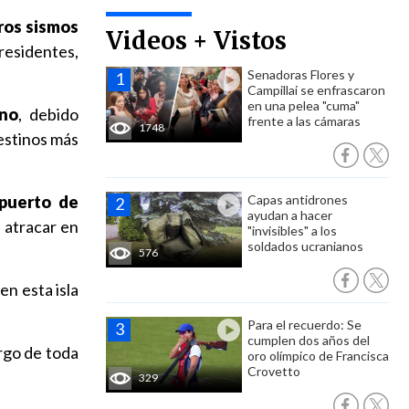
ros sismos
Videos + Vistos
residentes,
Senadoras Flores y
Campillai se enfrascaron
en una pelea "cuma"
rno
, debido
frente a las cámaras
1748
destinos más
puerto de
Capas antidrones
ayudan a hacer
 atracar en
"invisibles" a los
soldados ucranianos
576
 en esta isla
Para el recuerdo: Se
cumplen dos años del
rgo de toda
oro olímpico de Francisca
Crovetto
329