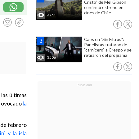
Cristo" de Mel Gibson
confirmó estreno en
cines de Chile
3751
Caos en "Sin Filtros":
Panelistas trataron de
"carnicero" a Crespo y se
retiraron del programa
3506
las últimas
rovocado
la
 de febrero
i y la isla