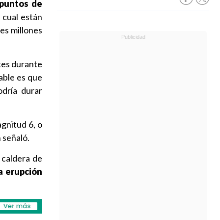
 puntos de
a cual están
res millones
rtes durante
bable es que
odría durar
agnitud 6, o
 señaló.
 caldera de
a erupción