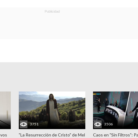
3751
3506
evos
"La Resurrección de Cristo" de Mel
Caos en "Sin Filtros": P