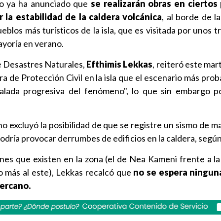
no ya ha anunciado que
se realizarán obras en ciertos
 la estabilidad de la caldera volcánica
, al borde de l
eblos más turísticos de la isla, que es visitada por unos t
mayoría en verano.
e Desastres Naturales,
Efthimis Lekkas
, reiteró este ma
ra de Protección Civil en la isla que el escenario más pro
alada progresiva del fenómeno", lo que sin embargo p
o excluyó la posibilidad de que se registre un sismo de m
dría provocar derrumbes de edificios en la caldera, según
nes que existen en la zona (el de Nea Kameni frente a la
o más al este), Lekkas recalcó que
no se espera ningun
cercano.