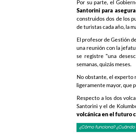
Por su parte, el Gobier
Santorini para asegurar
construidos dos de los pu
de turistas cada año, la 
El profesor de Gestión d
una reunión con la jefatu
se registre "una desesc
semanas, quizás meses.
No obstante, el experto n
ligeramente mayor, que po
Respecto a los dos volca
Santorini y el de Kolumb
volcánica en el futuro 