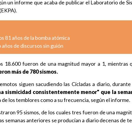
gún un informe que acaba de publicar el Laboratorio de Si
 (EKPA).
os 81 años de la bomba atómica
o años de discursos sin guión
os 18.600 fueron de una magnitud mayor a 1, mientras
eron más de 780 sismos.
motos siguen sacudiendo las Cícladas a diario, durante 
a sismicidad consistentemente menor" que la sema
a de los temblores como a su frecuencia, según el informe.
straron 95 sismos, de los cuales tres fueron de una magni
las semanas anteriores se producían a diario decenas de t