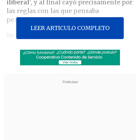
iliberal
', y al final cayó precisamente por
las reglas con las que pensaba
perpetuarse en el poder.
LEER ARTICULO COMPLETO
Su sucesor será el
conservador Péter
Magyar
, de 45 años
, quien obtuvo
mayoría absoluta en las elecciones
legislativas del pasado 12 de abril y que
este sábado asumirá oficialmente como
nuevo primer ministro
tras jurar ante el
Parlamento en Budapest.
Revisa también
Varios ataques con explosivos marcan inicio
del nuevo gobierno de Colombia
Carmona viajó a Cuba por segunda vez este