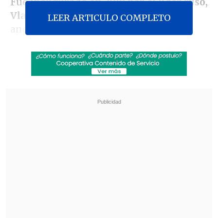
Fue
inaugurado en 2019 por el líder ruso,
Vladímir Putin
, cinco años después de
LEER ARTICULO COMPLETO
anexionarse Crimea y es clave para no
dejar aislada a esta península del resto
de Rusia.
Revisa también
México y Perú reanudan sus relaciones
diplomáticas tras casi un año de ruptura
Arabia Saudí, Turquía y Pakistán firmaron
pacto de defensa mutua
Mientras Ucrania celebra los daños, pero
sin aclarar en ningún momento una
presunta responsabilidad, aunque