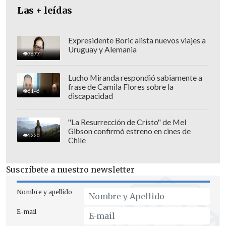
Las + leídas
Pero, ¿Cuándo se construyó el puente de
Expresidente Boric alista nuevos viajes a
Crimea sobre el estrecho de Kerch y que
Uruguay y Alemania
7677
polémicas le han rodeado hasta ser
dañado en plena invasión de Rusia a
Lucho Miranda respondió sabiamente a
frase de Camila Flores sobre la
Ucrania?
6146
discapacidad
Rusia se anexionó Crimea en 2014
"La Resurrección de Cristo" de Mel
(después de un referéndum en la
Gibson confirmó estreno en cines de
5220
península no reconocido por Ucrania ni
Chile
la comunidad internacional y una
intervención militar incruenta) y
la
Suscríbete a nuestro newsletter
única forma de unir ambas zonas sin
Nombre y apellido
pasar por territorio ucraniano era a
través de un puente por el estrecho de
E-mail
Kerch.