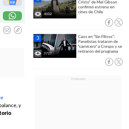
Cristo" de Mel Gibson
confirmó estreno en
cines de Chile
4032
Caos en "Sin Filtros":
Panelistas trataron de
"carnicero" a Crespo y se
retiraron del programa
3727
ue
 balance, y
torio