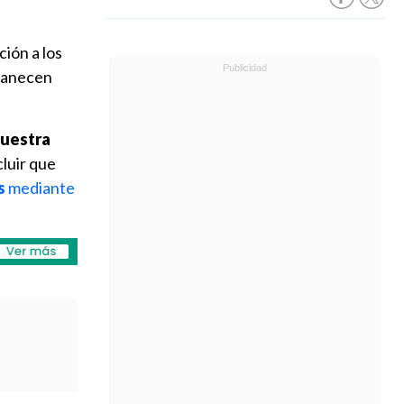
ión a los
manecen
uestra
cluir que
s
mediante