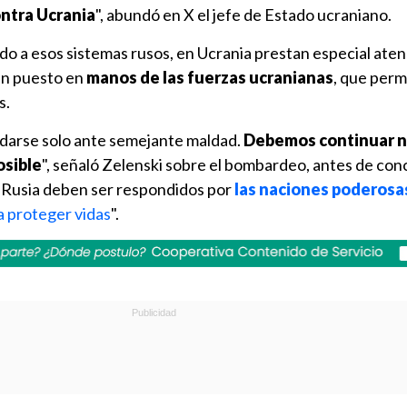
ontra Ucrania
", abundó en X el jefe de Estado ucraniano.
do a esos sistemas rusos, en Ucrania prestan especial atenc
an puesto en
manos de las fuerzas ucranianas
, que per
s.
darse solo ante semejante maldad.
Debemos continuar n
osible
", señaló Zelenski sobre el bombardeo, antes de con
e Rusia deben ser respondidos por
las naciones poderosa
a proteger vidas
".