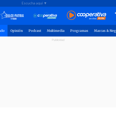
Escucha aquí ▼
ndo
Opinión
Podcast
Multimedia
Programas
Marcas & Neg