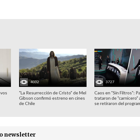
4032
3727
evos
"La Resurrección de Cristo" de Mel
Caos en "Sin Filtros": P
Gibson confirmó estreno en cines
trataron de "carnicero"
de Chile
se retiraron del progra
ro newsletter