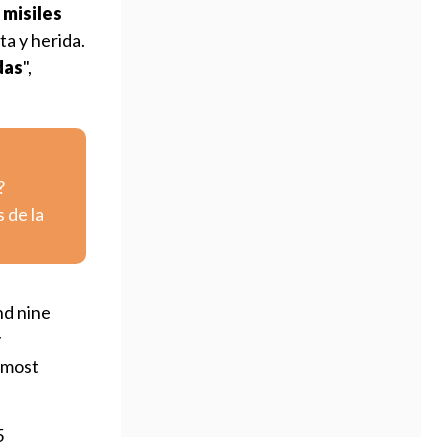
 misiles
a y herida.
das
",
?
 de la
nd nine
y
lmost
5