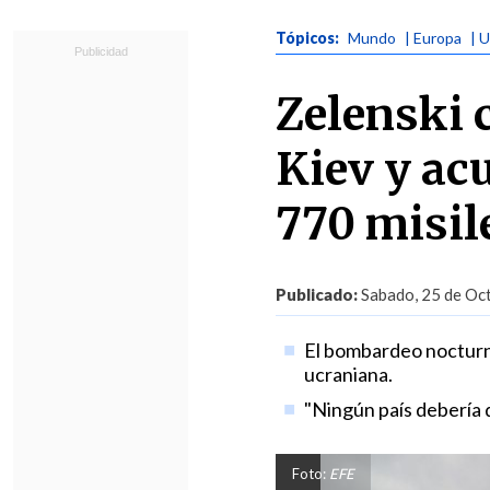
Tópicos:
Mundo
| Europa
| 
Zelenski 
Kiev y ac
770 misil
Publicado:
Sabado, 25 de Oct
El bombardeo nocturno
ucraniana.
"Ningún país debería 
Foto:
EFE