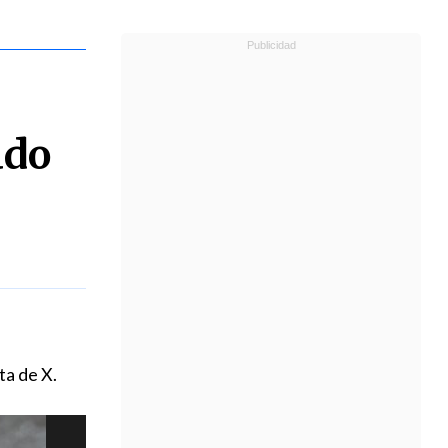
ado
ta de X.