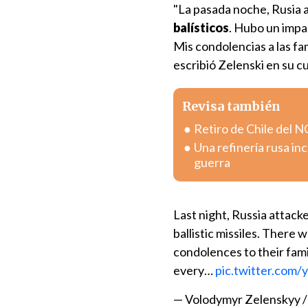
"La pasada noche, Rusia 
balísticos
. Hubo un impa
Mis condolencias a las fam
escribió Zelenski en su c
Revisa también
Retiro de Chile del 
Una refinería rusa i
guerra
Last night, Russia attack
ballistic missiles. There w
condolences to their fam
every…
pic.twitter.com
— Volodymyr Zelenskyy 