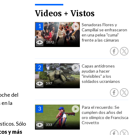
Videos + Vistos
Senadoras Flores y
Campillai se enfrascaron
en una pelea "cuma"
frente a las cámaras
1872
Capas antidrones
ayudan a hacer
"invisibles" a los
soldados ucranianos
597
noche del
 en la
Para el recuerdo: Se
cumplen dos años del
oro olímpico de Francisca
Crovetto
sticos. Sólo
333
cos y más