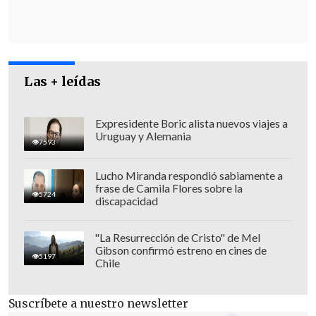
Las + leídas
Expresidente Boric alista nuevos viajes a
Uruguay y Alemania
7593
Lucho Miranda respondió sabiamente a
frase de Camila Flores sobre la
5724
discapacidad
"Ucrania nunca buscó la guerra.
Aceptamos un alto al fuego
"La Resurrección de Cristo" de Mel
Gibson confirmó estreno en cines de
incondicional
, buscamos oportunidades
5197
Chile
para la paz y en varias ocasiones
propusimos al mundo formas de detener
Suscríbete a nuestro newsletter