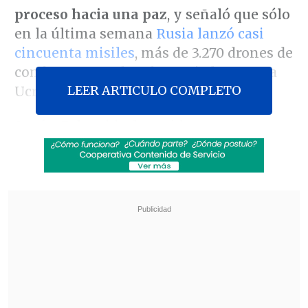
proceso hacia una paz
, y señaló que sólo
en la última semana
Rusia lanzó casi
cincuenta misiles
, más de 3.270 drones de
combate y 1.370 bombas guiadas contra
LEER ARTICULO COMPLETO
Ucrania.
Según Zelenski, al presidente ruso,
Vladímir Putin, no se le puede detener
con palabras, sino que
"se necesita
presión"
y
"el mundo ve que Rusia
reacciona ante la fuerza, por lo que la
paz a través de la fuerza puede
funcionar"
.
Revisa también