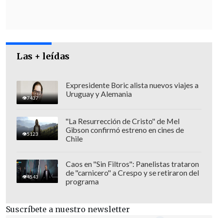
obligar a Kiev a ceder a las demandas
maximalistas del presidente de Rusia,
Vladímir Putin.
Las + leídas
Expresidente Boric alista nuevos viajes a
Uruguay y Alemania
7437
"La Resurrección de Cristo" de Mel
Gibson confirmó estreno en cines de
5123
Chile
Caos en "Sin Filtros": Panelistas trataron
de "carnicero" a Crespo y se retiraron del
4543
programa
Por ello, Zelenski afirmó que estaba
Suscríbete a nuestro newsletter