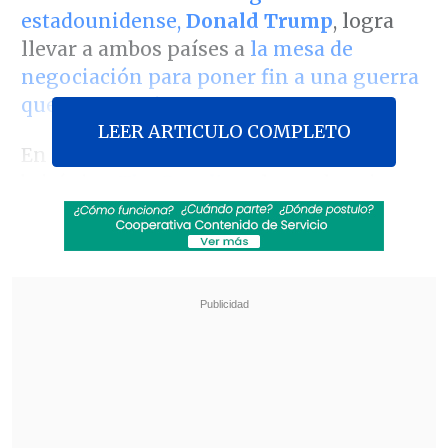
estadounidense,
Donald Trump
, logra
llevar a ambos países a
la mesa de
negociación para poner fin a una guerra
que se encamina a su tercer año.
LEER ARTICULO COMPLETO
En una entrevista con el periódico
británico
The Guardian
, el mandatario
dijo que, si se diera el caso, estaría
dispuesto a renunciar a
las tierras que
Kiev mantiene en la región rusa de
Kursk
desde el lanzamiento de una
ofensiva sorpresa allí hace seis meses.
Revisa también
Al alero de Trump e Israel, De la Espriella da un