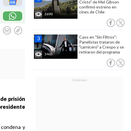
Cristo" de Mel Gibson
confirmó estreno en
cines de Chile
3690
Caos en "Sin Filtros":
Panelistas trataron de
"carnicero" a Crespo y se
retiraron del programa
3465
 de prisión
presidente
e condena y