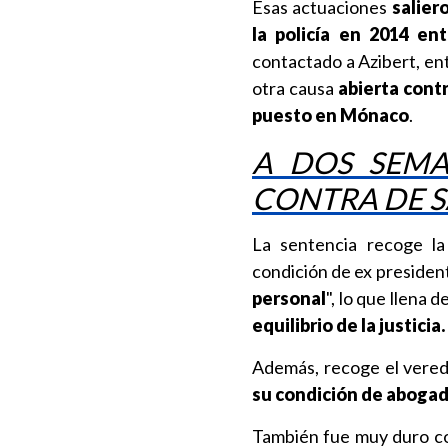
Esas actuaciones
salier
la policía en 2014 en
contactado a Azibert, e
otra causa
abierta cont
puesto en Mónaco
.
A DOS SEMA
CONTRA DE 
La sentencia recoge la
condición de ex president
personal
", lo que llena 
equilibrio de la justicia.
Además, recoge el vered
su condición de aboga
También fue muy duro co