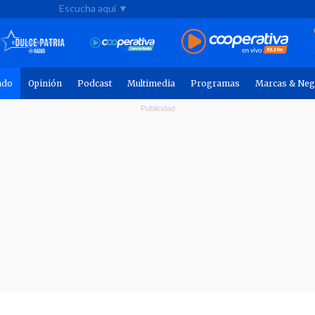
Escucha aquí ▼
ndo
Opinión
Podcast
Multimedia
Programas
Marcas & Neg