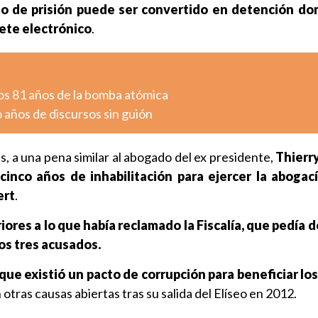
ño de prisión puede ser convertido en detención domi
lete electrónico
.
os 81 años de la bomba atómica
o años de discursos sin guión
, a una pena similar al abogado del ex presidente,
Thierr
inco años de inhabilitación para ejercer la abogac
ert
.
riores a lo que había reclamado la Fiscalía, que pedía 
los tres acusados.
que existió un pacto de corrupción para beneficiar lo
 otras causas abiertas tras su salida del Elíseo en 2012.