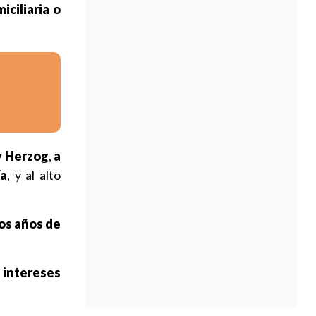
ciliaria o
y Herzog
,
a
ía
, y al alto
dos años de
s intereses