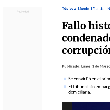
Tópicos:
Mundo
| Francia
| 
Fallo hist
condenado
corrupción
Publicado:
Lunes, 1 de Marzo
Se convirtió en el pri
El tribunal, sin embar
domiciliaria.