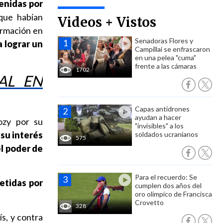
venidas por
que habían
Videos + Vistos
ormación en
Senadoras Flores y
a lograr un
Campillai se enfrascaron
en una pelea "cuma"
frente a las cámaras
1702
AL EN
Capas antidrones
ayudan a hacer
ozy por su
"invisibles" a los
"
su interés
soldados ucranianos
575
el poder de
Para el recuerdo: Se
etidas por
cumplen dos años del
oro olímpico de Francisca
Crovetto
328
s, y contra