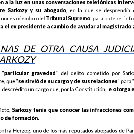
on a la luz en unas conversaciones telefónicas inter
tre Sarkozy y su abogado
, en la que se desprendía 
ntonces miembro del
Tribunal Supremo
, para obtener inf
ra el ex presidente a cambio de ayudar al magistrado 
NAS DE OTRA CAUSA JUDICI
SARKOZY
 "
particular gravedad
" del delito cometido por Sark
e, que "
se sirvió de su cargo y de sus relaciones
" para 
de descrédito un cargo que, por la Constitución, l
e otorga 
icto,
Sarkozy
tenía que conocer las infracciones com
do de formación
.
ntra Herzog, uno de los más reputados abogados de Parí