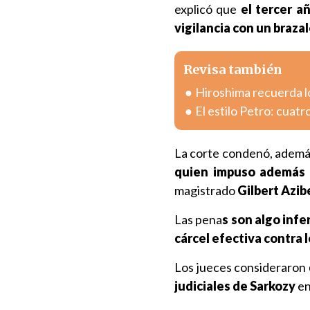
explicó que
el tercer a
vigilancia con un braza
Revisa también
Hiroshima recuerda l
El estilo Petro: cuatr
La corte condenó, además
quien impuso además c
magistrado
Gilbert Azib
Las pena
s son algo infe
cárcel efectiva contra 
Los jueces consideraron
judiciales de Sarkozy
en