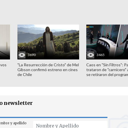
3690
3465
evos
"La Resurrección de Cristo" de Mel
Caos en "Sin Filtros": P
Gibson confirmó estreno en cines
trataron de "carnicero"
de Chile
se retiraron del progra
ro newsletter
mbre y apellido