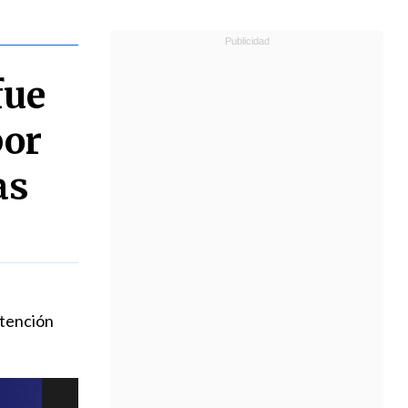
fue
por
as
etención