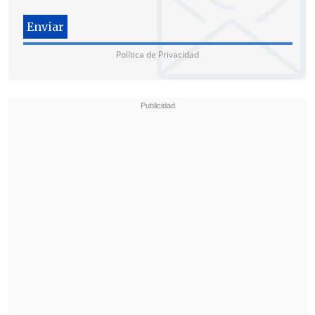
que no se ha planteado qué pena final le
puede corresponder a su cliente que, por
otro lado,
reconoció los hechos desde el
Política de Privacidad
inicio del proceso, el 2 de septiembre
.
Zavarro expresó prudencia sobre la
convicción de su alegato de mañana,
aunque se mostró dispuesta a tratar de
hacer comprender las razones que
motivaron a su cliente, delincuente
confeso.
Aseguró que
no buscará blanquear a su
cliente
, pero consideró que el proceso
puede servir para
"comprender la forma
de ser"
de alguien que "ha cometido
actos inimaginables, abyectos,