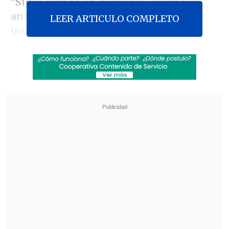
"Sigue siendo un humano"
, defendió
ante los medios Zavarro, que desde el
LEER ARTICULO COMPLETO
inicio del proceso dejó claro que su
cliente cometió "actos monstruosos" que
merecen el castigo penal.
Revisa también
Carmona viajó a Cuba por segunda vez este
año y se reunió con Díaz-Canel
Colonos israelíes atacaron mezquita en
Cisjordania y el Ejército arrestó a 7 fieles
Mientras, la Fiscalía proponía este
martes las penas de prisión para
los 51
acusados de agresión sexual y violación