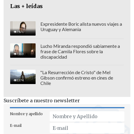
Las + leídas
Expresidente Boric alista nuevos viajes a
Uruguay y Alemania
7921
Lucho Miranda respondió sabiamente a
frase de Camila Flores sobre la
7363
discapacidad
Los fiscales añadieron, también, el
agravante por
haber suministrado
"La Resurrección de Cristo" de Mel
Gibson confirmó estreno en cines de
drogas a la víctima para alterar su
5374
Chile
estado y someterla
, en este caso con
altas dosis de somníferos que la dejaban
Suscríbete a nuestro newsletter
en estado de insconsciencia.
Nombre y apellido
"Me lo esperaba, es incuestionable" esa
E-mail
petición, admitió Zavarro, que aseguró