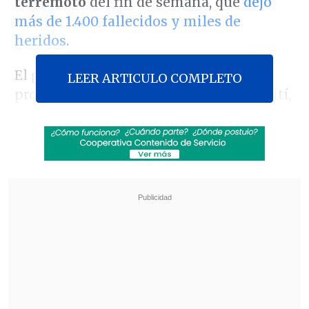
terremoto
del fin de semana, que
dejó
más de 1.400 fallecidos y miles de
heridos
.
El gobierno estadounidense ha
LEER ARTICULO COMPLETO
prometido mantener la ayuda para Haití,
coordinada por la Agencia de Estados
Unidos para el Desarrollo Internacional
(Usaid) a través del Equipo de Asistencia
para Respuesta ante Desastres (DART),
con varias unidades con
65 expertos en
labores de búsqueda y rescate y cientos
de kilos de equipamiento médico
ya
sobre la isla.
Revisa también