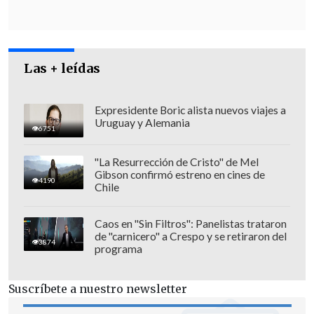
desplegadas en la zona.
Las + leídas
Expresidente Boric alista nuevos viajes a
Uruguay y Alemania
6751
"La Resurrección de Cristo" de Mel
Gibson confirmó estreno en cines de
4190
Chile
Caos en "Sin Filtros": Panelistas trataron
de "carnicero" a Crespo y se retiraron del
3874
programa
La directora de Usaid, Samantha Power,
indicó hoy que en las últimas horas
el
Suscríbete a nuestro newsletter
equipo estadounidense ha trasladado a