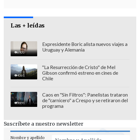
informaron de violaciones de la tregua
con ataques con drones en Srinagar
, la
principal ciudad de la Cachemira
Las + leídas
administrada por la India.
Expresidente Boric alista nuevos viajes a
Uruguay y Alemania
6920
"La Resurrección de Cristo" de Mel
Gibson confirmó estreno en cines de
4361
Chile
Caos en "Sin Filtros": Panelistas trataron
de "carnicero" a Crespo y se retiraron del
3991
programa
Suscríbete a nuestro newsletter
Nombre y apellido