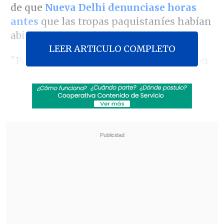
de que
Nueva Delhi denunciase horas
antes
que las tropas paquistaníes habían
abierto fuego en la frontera.
LEER ARTICULO COMPLETO
"Pakistán mantiene su compromiso con
la fiel implementación del alto el fuego
entre Pakistán e India, anunciado hoy. A
pesar de las
violaciones cometidas por
India
en algunas zonas,
nuestras fuerzas
están gestionando la situación con
responsabilidad y moderación",
dijo en
un comunicado el Ministerio de
Exteriores de Pakistán.
Revisa también