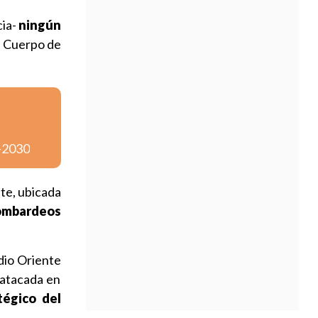
cia-
ningún
l Cuerpo de
6-2030
te, ubicada
bombardeos
dio Oriente
 atacada en
tégico del