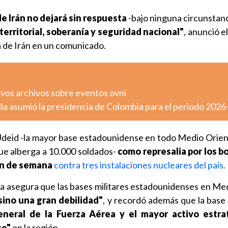
de Irán no dejará sin respuesta
-bajo ninguna circunstan
territorial, soberanía y seguridad nacional"
, anunció e
a de Irán en un comunicado.
vos archivos sobre eventos ovni
lla asumió la presidencia de Colombia para el periodo 202
 Udeid -la mayor base estadounidense en todo Medio Orien
que alberga a 10.000 soldados-
como represalia por los 
in de semana
contra tres instalaciones nucleares del país.
a asegura que las bases militares estadounidenses en Me
sino una gran debilidad"
, y recordó además que la base
general de la Fuerza Aérea y el mayor activo estra
se"
en la región.