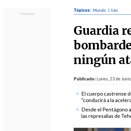
Tópicos:
Mundo
| Irán
Guardia r
bombardeo
ningún at
Publicado:
Lunes, 23 de Juni
El cuerpo castrense d
"conducirá a la acele
Desde el Pentágono a
las represalias de Teh