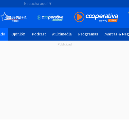
Escucha aquí ▼
ndo
Opinión
Podcast
Multimedia
Programas
Marcas & Neg