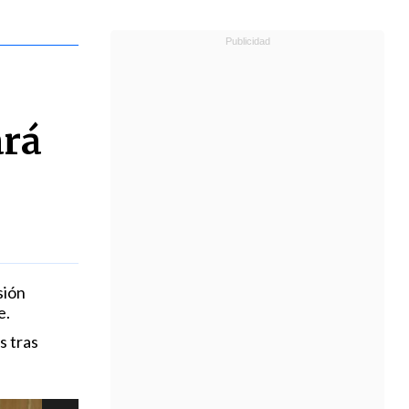
ará
sión
e.
s tras