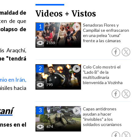
Videos + Vistos
 maldad de
ten de que
Senadoras Flores y
colapso de
Campillai se enfrascaron
en una pelea "cuma"
frente a las cámaras
2159
ás Araqchí,
ue "tendrá
Colo Colo mostró el
"Lado B" de la
multitudinaria
nio en Irán,
bienvenida a Vozinha
795
isiles hacia
aní
Capas antidrones
ayudan a hacer
"invisibles" a los
nses en el
soldados ucranianos
674