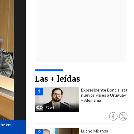
Las + leídas
Expresidente Boric alista
nuevos viajes a Uruguay
y Alemania
7564
 de los
Lucho Miranda