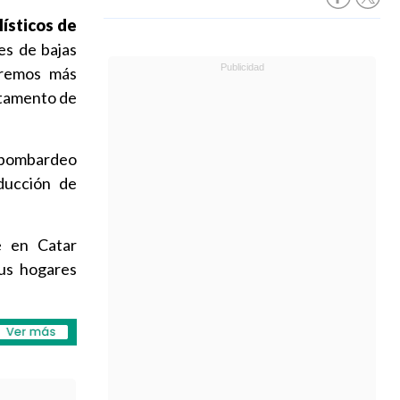
lísticos de
es de bajas
aremos más
artamento de
 bombardeo
ducción de
e en Catar
sus hogares