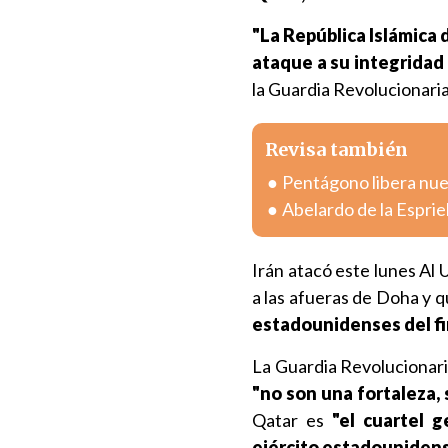
"La República Islámica 
ataque a su integridad 
la Guardia Revolucionari
Revisa también
Pentágono libera nue
Abelardo de la Esprie
Irán atacó este lunes Al
a las afueras de Doha y 
estadounidenses del f
La Guardia Revolucionari
"no son una fortaleza, 
Qatar es
"el cuartel 
ejército estadouniden