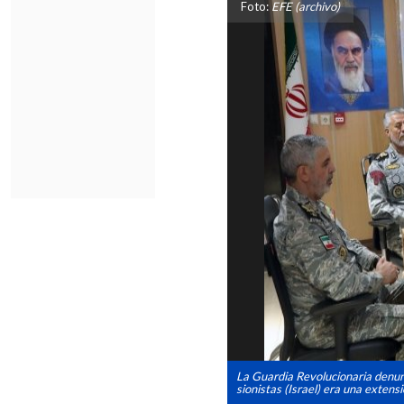
Foto:
EFE (archivo)
La Guardia Revolucionaria denunc
sionistas (Israel) era una extens