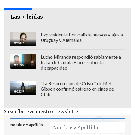
Las + leídas
Expresidente Boric alista nuevos viajes a
Uruguay y Alemania
7689
Lucho Miranda respondió sabiamente a
frase de Camila Flores sobre la
6286
discapacidad
"La Resurrección de Cristo" de Mel
Gibson confirmó estreno en cines de
5239
Chile
Además, Guterres instó a todos los
estados miembros de la ONU a "respetar
Suscríbete a nuestro newsletter
sus obligaciones emanadas de la carta de
la ONU y las reglas de la legalidad
Nombre y apellido
internacional".