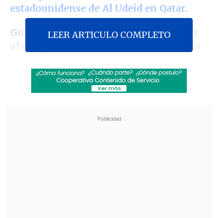
estadounidense de Al Udeid en Qatar
.
Guterres dijo sentirse
"profundamente
LEER ARTICULO COMPLETO
alarmado" por la escalada del conflicto
en Medio Oriente
.
Revisa también
México y Perú reanudan sus relaciones
diplomáticas tras casi un año de ruptura
Arabia Saudí, Turquía y Pakistán firmaron
pacto de defensa mutua
Aunque el pasado sábado Guterres no
llegó a condenar el ataque previo de
Estados Unidos sobre tres plantas