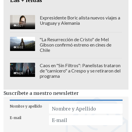
Las + leídas
Expresidente Boric alista nuevos viajes a
Uruguay y Alemania
6027
"La Resurrección de Cristo" de Mel
Gibson confirmó estreno en cines de
3632
La situación climatológica adversa y la
Chile
niebla están dificultando esas labores de
rescate, explicó el ministro del Interior
Caos en "Sin Filtros": Panelistas trataron
de "carnicero" a Crespo y se retiraron del
de Irán,
Ahmad Vahidi.
3428
programa
"Estamos esperando que los equipos de
Suscríbete a nuestro newsletter
rescate lleguen al lugar", dijo Vahidi a
medios locales.
Nombre y apellido
El helicóptero formaba parte de una
E-mail
comitiva de tres aeronaves y junto con el