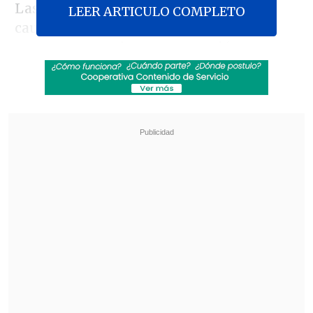
Las autoridades no han explicado la
LEER ARTICULO COMPLETO
causa del "aterrizaje forzoso" y han
puesto en marcha una operación para
localizar el aparato en el que viajaban
Raisí y otros altos cargos del país
, sin
éxito hasta ahora debido a la situación
climatología adversa
.
Revisa también
Hiroshima recuerda los 81 años de la bomba
atómica
El estilo Petro: cuatro años de discursos sin
guión
"Tras el anuncio del accidente del