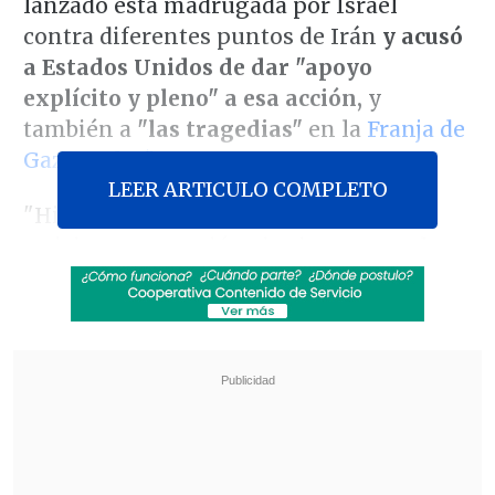
lanzado esta madrugada por Israel
contra diferentes puntos de Irán
y acusó
a Estados Unidos de dar "apoyo
explícito y pleno" a esa acción,
y
también a
"las tragedias"
en la
Franja de
Gaza
y
El Líbano.
LEER ARTICULO COMPLETO
"Hizbulá condena enérgicamente la
traicionera agresión sionista contra la
República Islámica de Irán y
la
considera una peligrosa escalada a nivel
regional que refleja el carácter agresivo
de la entidad ocupante que comete
masacres, tragedias y destrucción
con el
apoyo explícito y pleno de los Estados
Unidos", dijo el grupo en un comunicado.