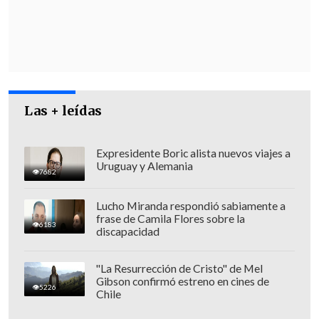
"Creemos que este flagrante ataque a la
soberanía nacional iraní y a la querida
República Islámica del Irán
nunca
afectará su posición firme y franca y su
pleno apoyo en varios niveles a los
Las + leídas
pueblos palestino y libanés
", indicó la
formación, que en los últimos meses ha
sufrido numerosas pérdidas por los
Expresidente Boric alista nuevos viajes a
Uruguay y Alemania
ataques de Israel en el Líbano.
7682
Lucho Miranda respondió sabiamente a
frase de Camila Flores sobre la
6183
discapacidad
"La Resurrección de Cristo" de Mel
Gibson confirmó estreno en cines de
5226
Chile