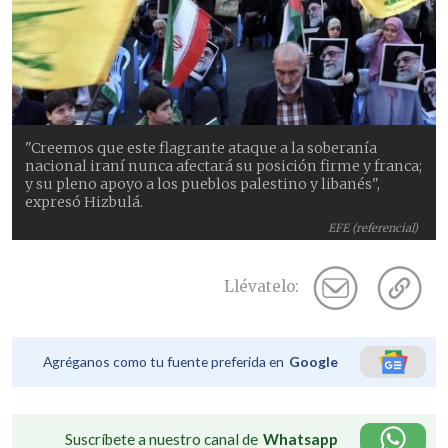
"Creemos que este flagrante ataque a la soberanía
nacional iraní nunca afectará su posición firme y franca;
y su pleno apoyo a los pueblos palestino y libanés",
expresó Hizbulá.
EFE (referencial)
Llévatelo:
Agréganos como tu fuente preferida en
Google
Suscríbete a nuestro canal de
Whatsapp