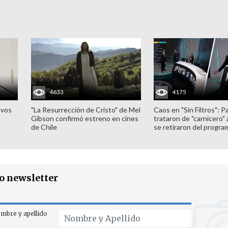
4633
4175
evos
"La Resurrección de Cristo" de Mel
Caos en "Sin Filtros": P
Gibson confirmó estreno en cines
trataron de "carnicero"
de Chile
se retiraron del progra
ro newsletter
mbre y apellido