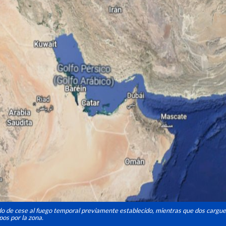
do de cese al fuego temporal previamente establecido, mientras que dos cargu
pos por la zona.