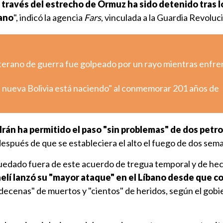
a través del estrecho de Ormuz ha sido detenido tras l
bano
", indicó la agencia
Fars
, vinculada a la Guardia Revoluc
eterano de guerra fue golpeado por un rayo mientras enfre
 nueva Bolivia está naciendo" al conmemorar 201 años de
Irán ha permitido el paso "sin problemas" de dos petro
 después de que se estableciera el alto el fuego de dos sem
uedado fuera de este acuerdo de tregua temporal y de he
raelí lanzó su "mayor ataque" en el Líbano desde que 
"decenas" de muertos y "cientos" de heridos, según el gobi