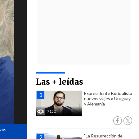
Las + leídas
Expresidente Boric alista
nuevos viajes a Uruguay
y Alemania
7152
eros
"La Resurrección de