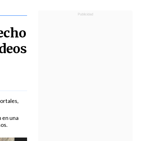
echo
rdeos
ortales,
n en una
sos.