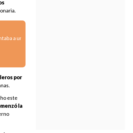
os
ionaria.
ntaba a un
leros por
anas.
cho este
comenzó la
erno