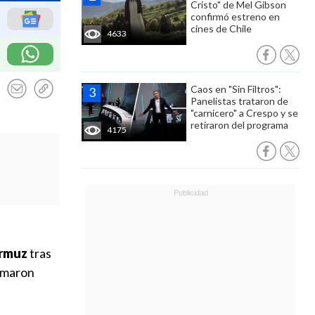
Cristo" de Mel Gibson
confirmó estreno en
cines de Chile
4633
Caos en "Sin Filtros":
Panelistas trataron de
"carnicero" a Crespo y se
retiraron del programa
4175
Ormuz
tras
rmaron