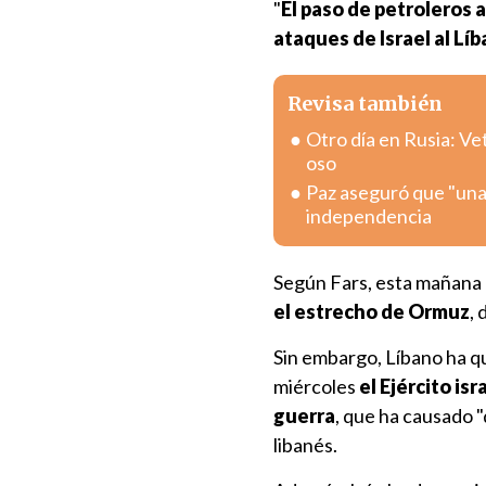
"
El paso de petroleros 
ataques de Israel al Lí
Revisa también
Otro día en Rusia: V
oso
Paz aseguró que "una
independencia
Según Fars, esta mañana
el estrecho de Ormuz
,
Sin embargo, Líbano ha q
miércoles
el Ejército is
guerra
, que ha causado 
libanés.