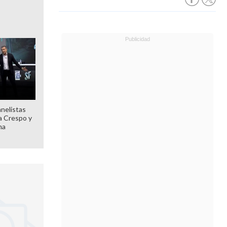
anelistas
 a Crespo y
ma