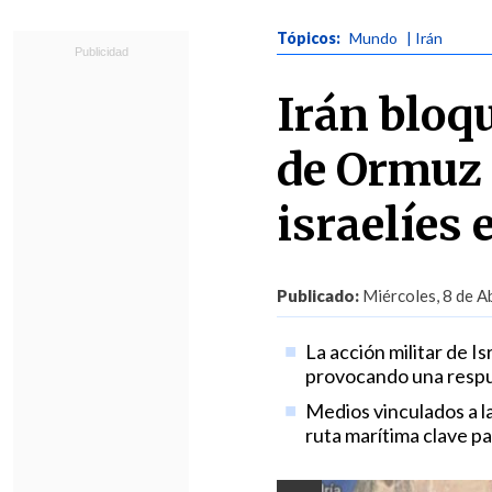
Tópicos:
Mundo
| Irán
Irán bloq
de Ormuz 
israelíes 
Publicado:
Miércoles, 8 de Ab
La acción militar de I
provocando una respu
Medios vinculados a l
ruta marítima clave pa