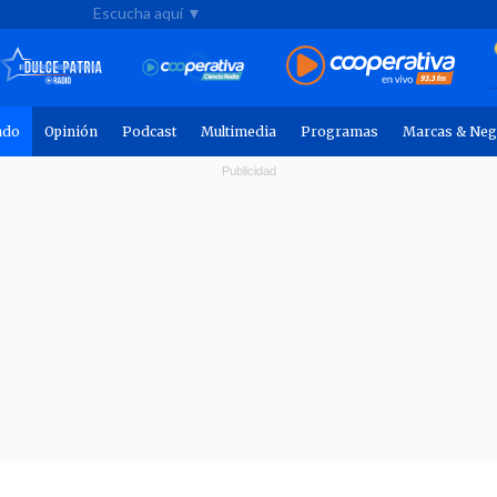
Escucha aquí ▼
ndo
Opinión
Podcast
Multimedia
Programas
Marcas & Neg