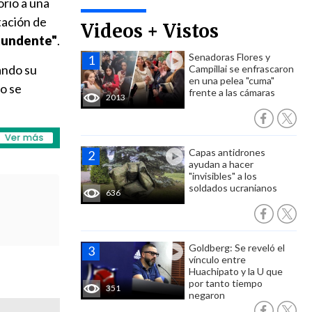
orio a una
tación de
Videos + Vistos
ntundente"
.
Senadoras Flores y
ando su
Campillai se enfrascaron
en una pelea "cuma"
go se
frente a las cámaras
2013
Capas antidrones
ayudan a hacer
"invisibles" a los
soldados ucranianos
636
Goldberg: Se reveló el
vínculo entre
Huachipato y la U que
por tanto tiempo
351
negaron