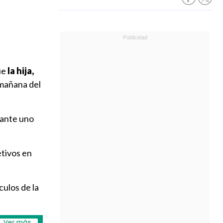
ue
la hija,
 mañana del
ante uno
etivos en
culos de la