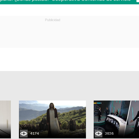
4174
3858