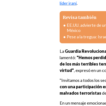
líder iraní
.
Revisa también
EE.UU. advierte de u
México
Pese a la tregua: Isr
La
Guardia Revoluciona
lamentó:
"Hemos perdido
de los más terribles te
virtud"
, expresó en un c
"Invitamos a todos los se
con una participación e
malvados terroristas
de
En un mensaje emocionado