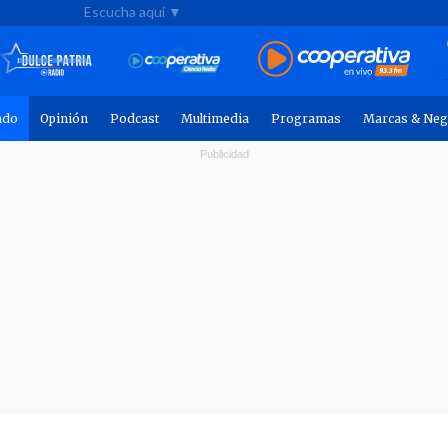
Escucha aquí ▼
ndo
Opinión
Podcast
Multimedia
Programas
Marcas & Neg