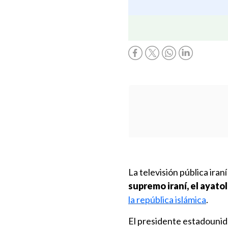
La televisión pública ira
supremo iraní, el ayato
la república islámica
.
El presidente estadouni