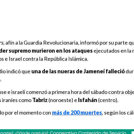
rs
, afín a la Guardia Revolucionaria, informó por su parte q
 líder supremo murieron en los ataques
ejecutados en la
 e Israel contra la República Islámica.
io indicó que
una de las nueras de Jameneí falleció
dur
.
se e israelí comenzó a primera hora del sábado contra obj
s iraníes como
Tabriz
(noroeste) e
Isfahán
(centro).
ado por el momento con
más de 200 muertes
, según los cál