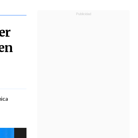
er
 en
mica