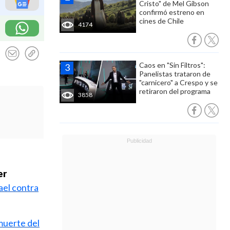
Cristo" de Mel Gibson
confirmó estreno en
cines de Chile
4174
Caos en "Sin Filtros":
Panelistas trataron de
"carnicero" a Crespo y se
retiraron del programa
3858
er
ael contra
muerte del