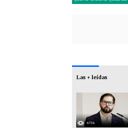
Las + leídas
6736