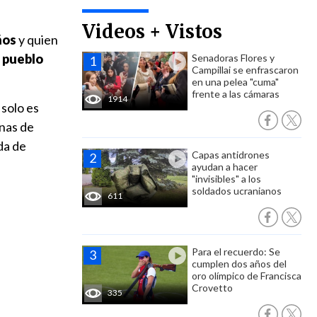
Videos + Vistos
ños
y quien
l pueblo
Senadoras Flores y
Campillai se enfrascaron
en una pelea "cuma"
frente a las cámaras
1914
solo es
onas de
da de
Capas antidrones
ayudan a hacer
"invisibles" a los
soldados ucranianos
611
Para el recuerdo: Se
cumplen dos años del
oro olímpico de Francisca
Crovetto
335