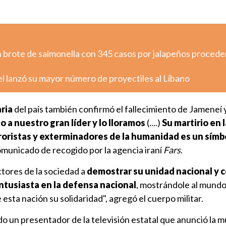
n brote de salmonella con 345 casos por jalapeños proced
ael lanzó su mayor número de proyectiles al Líbano
ria
del país también confirmó el fallecimiento de Jameneí 
 a nuestro gran líder y lo lloramos
(....)
Su martirio en 
rroristas y exterminadores de la humanidad es un símb
omunicado de recogido por la agencia iraní
Fars
.
ctores de la sociedad a
demostrar su unidad nacional y 
ntusiasta en la defensa nacional
, mostrándole al mundo 
 esta nación su solidaridad", agregó el cuerpo militar.
 un presentador de la televisión estatal que anunció la 