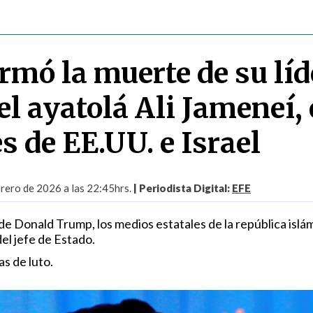
rmó la muerte de su líd
l ayatolá Ali Jameneí,
s de EE.UU. e Israel
rero de 2026 a las 22:45hrs.
| Periodista Digital:
EFE
l de Donald Trump, los medios estatales de la república islá
del jefe de Estado.
s de luto.