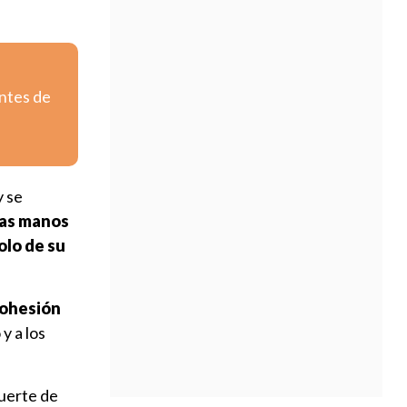
entes de
y se
las manos
olo de su
cohesión
y a los
muerte de